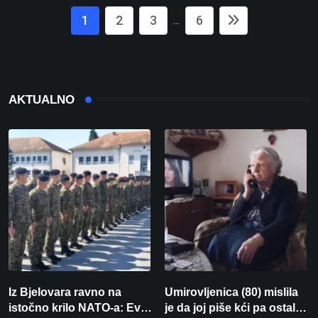
1
2
3
6
...
AKTUALNO
Iz Bjelovara ravno na
Umirovljenica (80) mislila
istočno krilo NATO-a: Evo
je da joj piše kći pa ostala