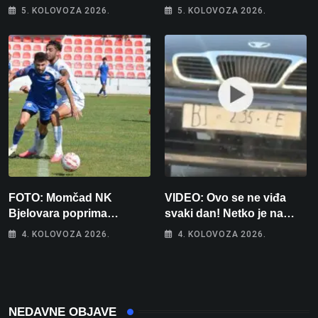
kamo odlazi 82 hrvatska
bez 1000 eura
5. KOLOVOZA 2026.
5. KOLOVOZA 2026.
vojnika i 6 vojnikinja
FOTO: Momčad NK
VIDEO: Ovo se ne viđa
Bjelovara poprima
svaki dan! Netko je na
jesenski izgled
auto stavio – ručno
4. KOLOVOZA 2026.
4. KOLOVOZA 2026.
nacrtanu registarsku
oznaku
NEDAVNE OBJAVE