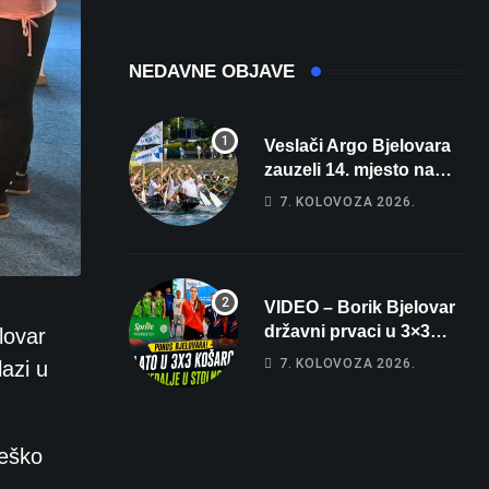
sobe i terasa koja
čak 145,9 dB!
osvaja
NEDAVNE OBJAVE
Veslači Argo Bjelovara
zauzeli 14. mjesto na
brzincu
7. KOLOVOZA 2026.
VIDEO – Borik Bjelovar
državni prvaci u 3×3
lovar
košarci, Klara Končar je
7. KOLOVOZA 2026.
azi u
prvakinja Hrvatske u
stolnom tenisu!
teško