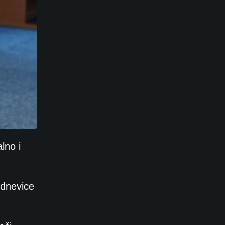
lno i
odnevice