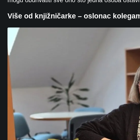
mogu obuhvatiti sve ono što jedna osoba ostavi
Više od knjižničarke – oslonac kolegam