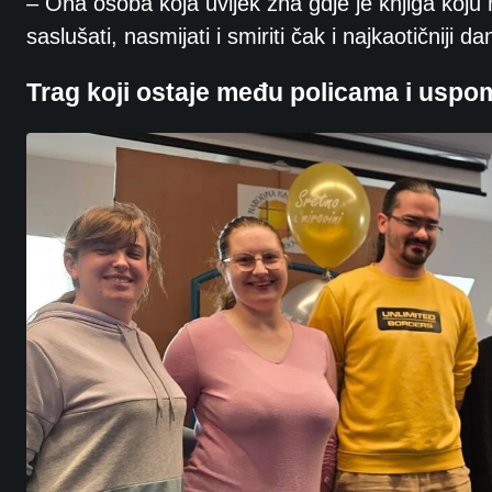
– Ona osoba koja uvijek zna gdje je knjiga koju 
saslušati, nasmijati i smiriti čak i najkaotičniji da
Trag koji ostaje među policama i usp