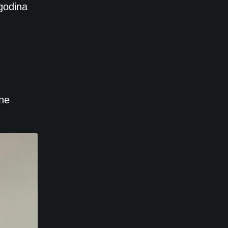
 godina
ene