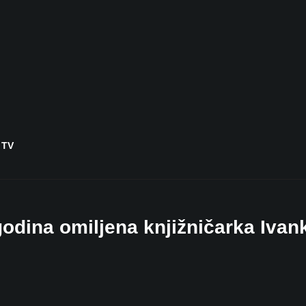
 TV
godina omiljena knjižničarka Ivan