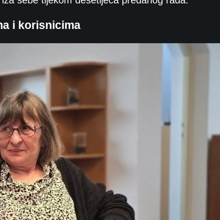
 iza sebe tijekom desetljeća predanog rada.
a i korisnicima