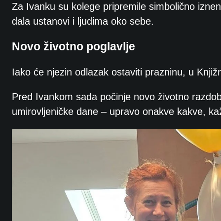
Za Ivanku su kolege pripremile simbolično iznen
dala ustanovi i ljudima oko sebe.
Novo životno poglavlje
Iako će njezin odlazak ostaviti prazninu, u Knjižni
Pred Ivankom sada počinje novo životno razdoblje
umirovljeničke dane – upravo onakve kakve, kaž