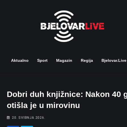
Skip
to
content
Aktualno
Sport
Magazin
Regija
Bjelovar.live
Dobri duh knjižnice: Nakon 40 
otišla je u mirovinu
20. SVIBNJA 2026.