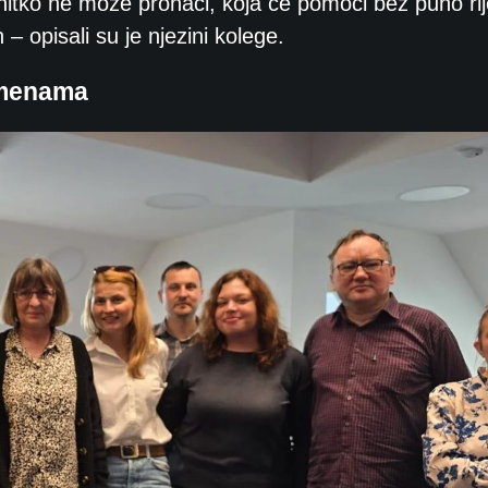
nitko ne može pronaći, koja će pomoći bez puno rij
n – opisali su je njezini kolege.
omenama