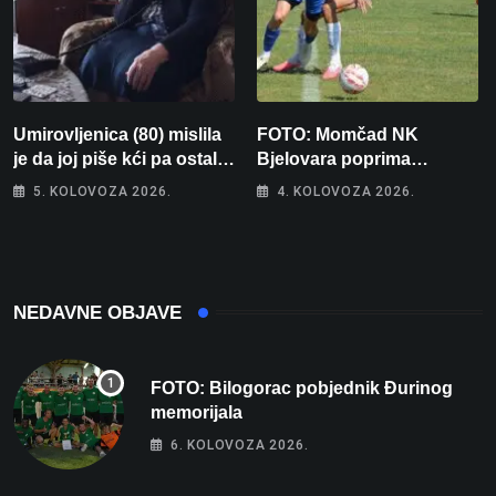
Umirovljenica (80) mislila
FOTO: Momčad NK
je da joj piše kći pa ostala
Bjelovara poprima
bez 1000 eura
jesenski izgled
5. KOLOVOZA 2026.
4. KOLOVOZA 2026.
NEDAVNE OBJAVE
FOTO: Bilogorac pobjednik Đurinog
memorijala
6. KOLOVOZA 2026.