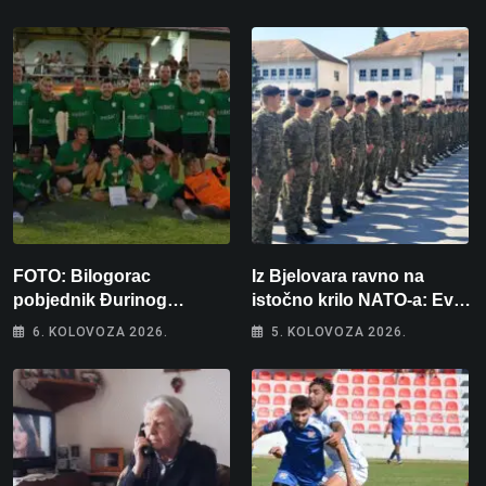
FOTO: Bilogorac
Iz Bjelovara ravno na
pobjednik Đurinog
istočno krilo NATO-a: Evo
memorijala
kamo odlazi 82 hrvatska
6. KOLOVOZA 2026.
5. KOLOVOZA 2026.
vojnika i 6 vojnikinja