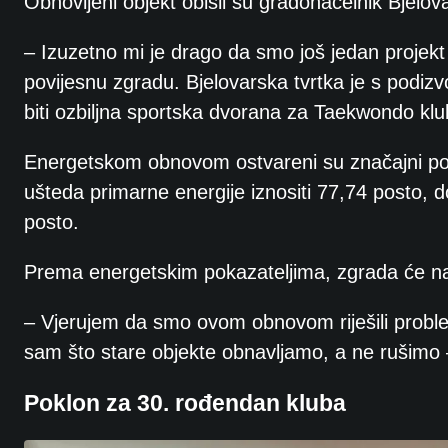
Obnovljeni objekt obišli su gradonačelnik Bjel
– Izuzetno mi je drago da smo još jedan projekt
povijesnu zgradu. Bjelovarska tvrtka je s podi
biti ozbiljna sportska dvorana za Taekwondo kl
Energetskom obnovom ostvareni su značajni poma
ušteda primarne energije iznositi 77,74 posto, d
posto.
Prema energetskim pokazateljima, zgrada će na
– Vjerujem da smo ovom obnovom riješili probl
sam što stare objekte obnavljamo, a ne rušimo 
Poklon za 30. rođendan kluba