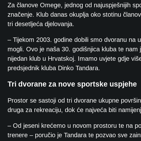
Za članove Omege, jednog od najuspješnijih spo
značenje. Klub danas okuplja oko stotinu članov
tri desetljeća djelovanja.
– Tijekom 2003. godine dobili smo dvoranu na u
mogli. Ovo je naša 30. godišnjica kluba te nam 
nijedan klub u Hrvatskoj. Imamo uvjete gdje više
predsjednik kluba Dinko Tandara.
Tri dvorane za nove sportske uspjehe
Prostor se sastoji od tri dvorane ukupne površi
druga za rekreaciju, dok će najveća biti namije
– Od jeseni krećemo u novom prostoru te na pod
trenere – poručio je Tandara te pozvao sve zaint