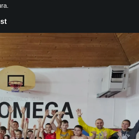
ura.
st