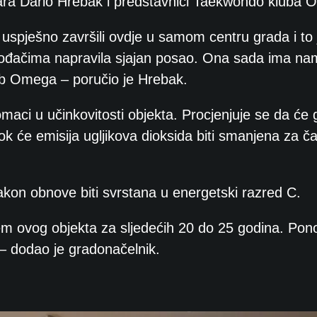
ovara Dario Hrebak i predstavnici Taekwondo kluba
 uspješno završili ovdje u samom centru grada i to
zvođačima napravila sjajan posao. Ona sada ima na
ub Omega – poručio je Hrebak.
ci u učinkovitosti objekta. Procjenjuje se da će 
ok će emisija ugljikova dioksida biti smanjena za č
kon obnove biti svrstana u energetski razred C.
em ovog objekta za sljedećih 20 do 25 godina. Pon
– dodao je gradonačelnik.