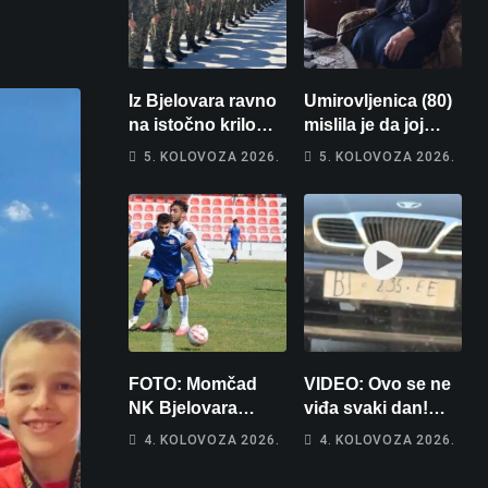
Iz Bjelovara ravno
Umirovljenica (80)
na istočno krilo
mislila je da joj
NATO-a: Evo kamo
piše kći pa ostala
5. KOLOVOZA 2026.
5. KOLOVOZA 2026.
odlazi 82 hrvatska
bez 1000 eura
vojnika i 6
vojnikinja
FOTO: Momčad
VIDEO: Ovo se ne
NK Bjelovara
viđa svaki dan!
poprima jesenski
Netko je na auto
4. KOLOVOZA 2026.
4. KOLOVOZA 2026.
izgled
stavio – ručno
nacrtanu