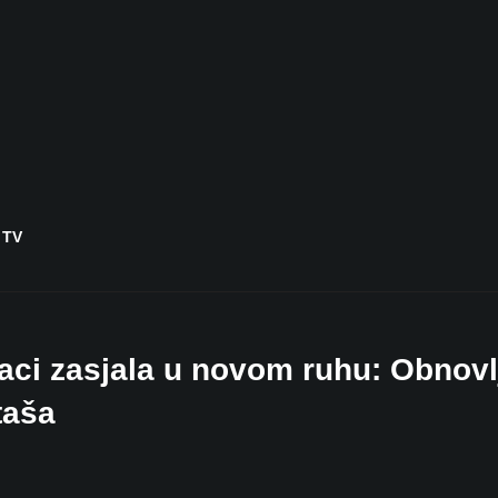
 TV
vaci zasjala u novom ruhu: Obnovl
taša