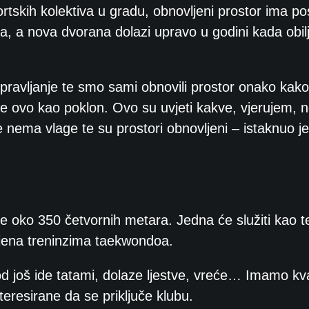
rtskih kolektiva u gradu, obnovljeni prostor ima p
a, a nova dvorana dolazi upravo u godini kada obil
pravljanje te smo sami obnovili prostor onako kak
je ovo kao poklon. Ovo su uvjeti kakve, vjerujem,
 nema vlage te su prostori obnovljeni – istaknuo je
ne oko 350 četvornih metara. Jedna će služiti kao t
njena treninzima taekwondoa.
 još ide tatami, dolaze ljestve, vreće… Imamo kva
eresirane da se priključe klubu.