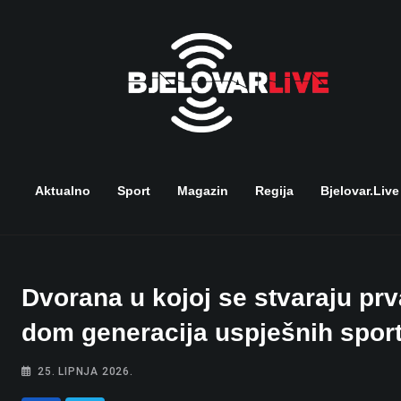
Skip
to
content
Aktualno
Sport
Magazin
Regija
Bjelovar.live
Dvorana u kojoj se stvaraju pr
dom generacija uspješnih spor
25. LIPNJA 2026.