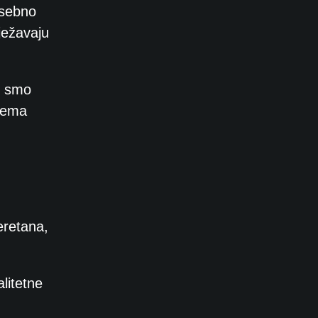
osebno
ježavaju
o smo
 nema
eretana,
litetne