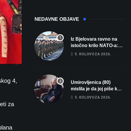
registarsku
oznaku
NEDAVNE OBJAVE
Iz Bjelovara ravno na
istočno krilo NATO-a:
Evo kamo odlazi 82
5. KOLOVOZA 2026.
hrvatska vojnika i 6
vojnikinja
skog 4,
Umirovljenica (80)
mislila je da joj piše kći
pa ostala bez 1000 eura
5. KOLOVOZA 2026.
eti za
plana