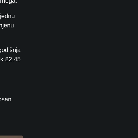
 Omega.
 jednu
mjenu
godišnja
ak 82,45
osan