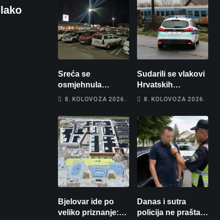
 lako
Sreća se
Sudarili se vlakovi
osmjehnula
Hrvatskih
Bjelovarčaninu:
željeznica. Šestero
8. KOLOVOZA 2026.
8. KOLOVOZA 2026.
Uplatio samo 4
osoba teško
eura, a osvojio
ozlijeđeno, mlađa
više od 80 tisuća
žena na
eura
intenzivnoj
Bjelovar ide po
Danas i sutra
veliko priznanje:
policija ne prašta: