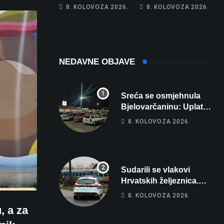
Hrebak danas u
Na cestama su
8. KOLOVOZA 2026.
8. KOLOVOZA 2026.
Parizu predstavlja
posebno na meti
Wellovar za
ovi prekršaji
domaćina
Europskog
prvenstva
NEDAVNE OBJAVE
Sreća se osmjehnula
Bjelovarčaninu: Uplatio
samo 4 eura, a osvojio
8. KOLOVOZA 2026.
više od 80 tisuća eura
Sudarili se vlakovi
Hrvatskih željeznica.
Šestero osoba teško
8. KOLOVOZA 2026.
ozlijeđeno, mlađa žena
, a za
na intenzivnoj