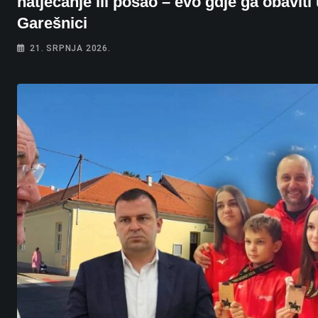
natjecanje ili posao – evo gdje ga obaviti
Garešnici
21. SRPNJA 2026.