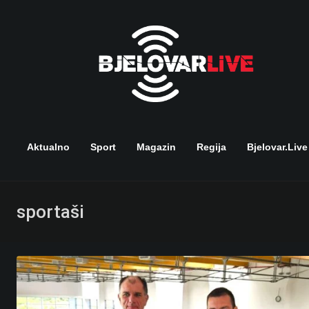
Skip
to
content
Aktualno
Sport
Magazin
Regija
Bjelovar.live
sportaši