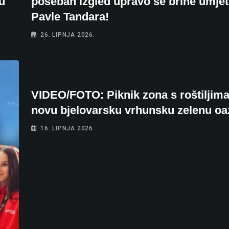
 u
poseban izgled upravo se brine umjet
Pavle Tandara!
26. LIPNJA 2026.
VIDEO/FOTO: Piknik zona s roštiljima
novu bjelovarsku vrhunsku zelenu oa
16. LIPNJA 2026.