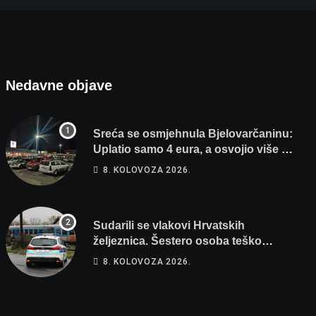
Nedavne objave
Sreća se osmjehnula Bjelovarčaninu:
Uplatio samo 4 eura, a osvojio više od
80 tisuća eura
8. KOLOVOZA 2026.
Sudarili se vlakovi Hrvatskih
željeznica. Šestero osoba teško
ozlijeđeno, mlađa žena na intenzivnoj
8. KOLOVOZA 2026.