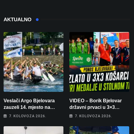
AKTUALNO
Veslači Argo Bjelovara
VIDEO – Borik Bjelovar
zauzeli 14. mjesto na
državni prvaci u 3×3
brzincu
košarci, Klara Končar je
7. KOLOVOZA 2026.
7. KOLOVOZA 2026.
prvakinja Hrvatske u
stolnom tenisu!