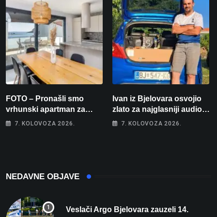
FOTO – Pronašli smo
Ivan iz Bjelovara osvojio
vrhunski apartman za
zlato za najglasniji audio
odmor: Pogled na more, tri
sustav i srušio osobni
7. KOLOVOZA 2026.
7. KOLOVOZA 2026.
spavaće sobe i terasa koja
rekord od čak 145,9 dB!
osvaja
NEDAVNE OBJAVE
Veslači Argo Bjelovara zauzeli 14.