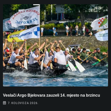
Veslači Argo Bjelovara zauzeli 14. mjesto na brzincu
V
7. KOLOVOZA 2026.