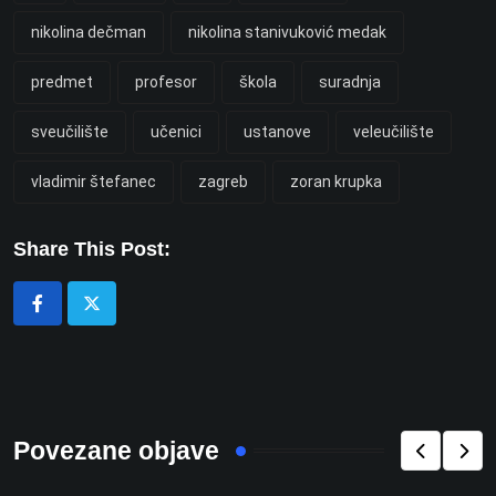
nikolina dečman
nikolina stanivuković medak
predmet
profesor
škola
suradnja
sveučilište
učenici
ustanove
veleučilište
vladimir štefanec
zagreb
zoran krupka
Share This Post:
Povezane objave