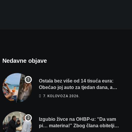
Izgubio živce na OHBP-u: “Da vam pi… materina!
7. KOLOVOZA 2026.
Nedavne objave
Ostala bez više od 14 tisuća eura:
Obećao joj auto za tjedan dana, a
zatim izmišljao opravdanja
7. KOLOVOZA 2026.
Izgubio živce na OHBP-u: “Da vam
pi… materina!” Zbog člana obitelji