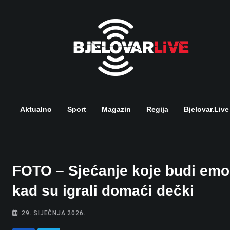
Skip
to
content
Aktualno
Sport
Magazin
Regija
Bjelovar.live
FOTO – Sjećanje koje budi emoc
kad su igrali domaći dečki
29. SIJEČNJA 2026.