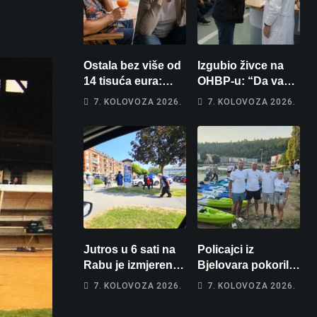
Ostala bez više od
Izgubio živce na
14 tisuća eura:
OHBP-u: “Da vam
Obećao joj auto za
pi… materina!”
7. KOLOVOZA 2026.
7. KOLOVOZA 2026.
tjedan dana, a
Zbog člana obitelji
zatim izmišljao
vrijeđao i vikao na
opravdanja
djelatnike
Jutros u 6 sati na
Policajci iz
Rabu je izmjereno
Bjelovara pokorili
31, u Bjelovaru
Zrmanju!
7. KOLOVOZA 2026.
7. KOLOVOZA 2026.
malo više od 25.
Magdalena i
Stiže nam
Tomislav osvojili