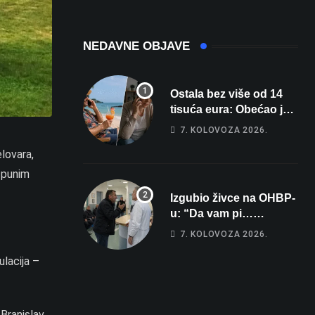
promjena vremena
zlato na
zahtjevnom Kajak
kupu POSKOK 3
NEDAVNE OBJAVE
Ostala bez više od 14
tisuća eura: Obećao joj
auto za tjedan dana, a
7. KOLOVOZA 2026.
zatim izmišljao
elovara,
opravdanja
o punim
Izgubio živce na OHBP-
u: “Da vam pi…
materina!” Zbog člana
7. KOLOVOZA 2026.
obitelji vrijeđao i vikao
na djelatnike
ulacija –
Branislav