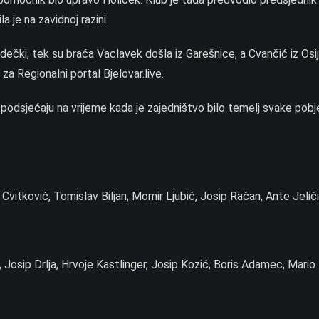
a je na zavidnoj razini.
dečki, tek su braća Vaclavek došla iz Garešnice, a Cvančić iz Osi
k za Regionalni portal Bjelovar.live.
podsjećaju na vrijeme kada je zajedništvo bilo temelj svake pobj
vitković, Tomislav Biljan, Momir Ljubić, Josip Račan, Ante Jeliči
 Josip Drlja, Hrvoje Kastlinger, Josip Kozić, Boris Adamec, Mario