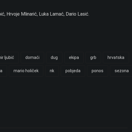
ić, Hrvoje Mlinarić, Luka Lamać, Dario Lasić.
ir ljubić
domaći
dug
ekipa
grb
hrvatska
ca
mario holiček
nk
pobjeda
ponos
sezona