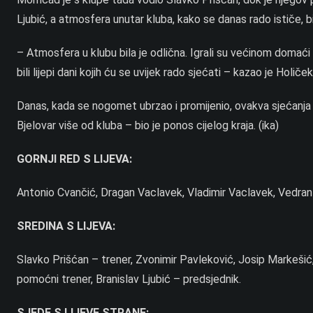
Ljubić, a atmosfera unutar kluba, kako se danas rado ističe, bil
– Atmosfera u klubu bila je odlična. Igrali su većinom domaći 
bili lijepi dani kojih ću se uvijek rado sjećati – kazao je Holiče
Danas, kada se nogomet ubrzao i promijenio, ovakva sjećanja 
Bjelovar više od kluba – bio je ponos cijelog kraja. (ika)
GORNJI RED S LIJEVA:
Antonio Cvančić, Dragan Vaclavek, Vladimir Vaclavek, Vedran C
SREDINA S LIJEVA:
Slavko Prišćan – trener, Zvonimir Pavleković, Josip Markešić,
pomoćni trener, Branislav Ljubić – predsjednik.
SJEDE S LIJEVE STRANE: