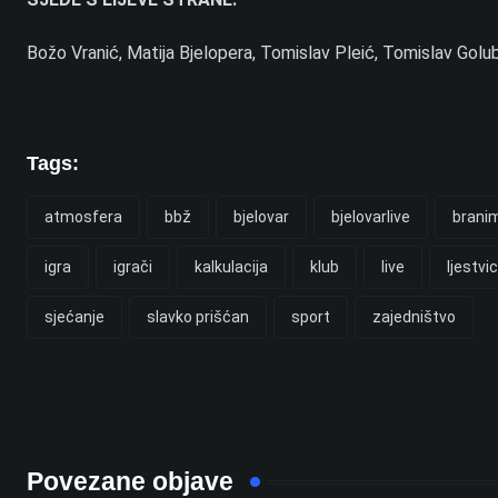
Božo Vranić, Matija Bjelopera, Tomislav Pleić, Tomislav Golub
Tags:
atmosfera
bbž
bjelovar
bjelovarlive
branim
igra
igrači
kalkulacija
klub
live
ljestvi
sjećanje
slavko prišćan
sport
zajedništvo
Povezane objave