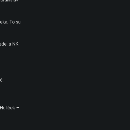
jeka. To su
ede, a NK
ć.
 Holiček –