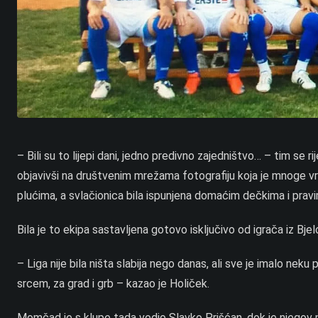
– Bili su to lijepi dani, jedno predivno zajedništvo… – tim se
objavivši na društvenim mrežama fotografiju koja je mnoge vra
plućima, a svlačionica bila ispunjena domaćim dečkima i pra
Bila je to ekipa sastavljena gotovo isključivo od igrača iz Bj
– Liga nije bila ništa slabija nego danas, ali sve je imalo nek
srcem, za grad i grb – kazao je Holiček.
Momčad je s klupe tada vodio Slavko Prišćan, dok je njegov 