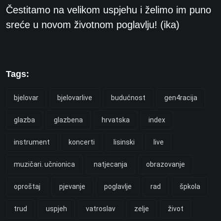
Čestitamo na velikom uspjehu i želimo im puno
sreće u novom životnom poglavlju! (ika)
Tags:
bjelovar
bjelovarlive
budućnost
gen4racija
glazba
glazbena
hrvatska
index
instrument
koncerti
lisinski
live
muzičari. učnionica
natjecanja
obrazovanje
oproštaj
pjevanje
poglavlje
rad
špkola
trud
uspjeh
vatroslav
zelje
život