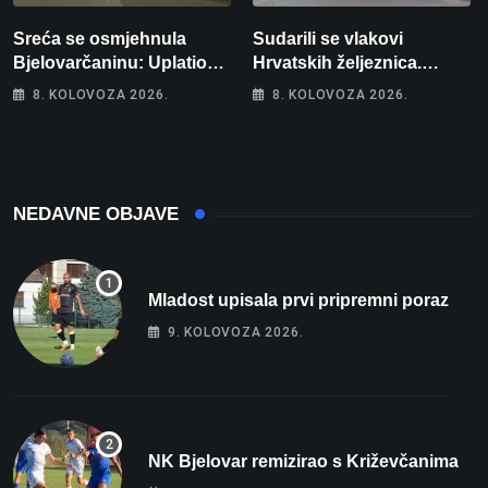
Sreća se osmjehnula
Sudarili se vlakovi
Bjelovarčaninu: Uplatio
Hrvatskih željeznica.
samo 4 eura, a osvojio
Šestero osoba teško
8. KOLOVOZA 2026.
8. KOLOVOZA 2026.
više od 80 tisuća eura
ozlijeđeno, mlađa žena na
intenzivnoj
NEDAVNE OBJAVE
Mladost upisala prvi pripremni poraz
9. KOLOVOZA 2026.
NK Bjelovar remizirao s Križevčanima