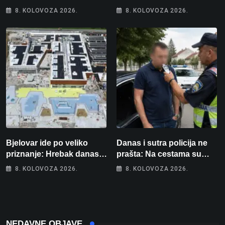
samo 4 eura, a osvojio
Šestero osoba teško
8. KOLOVOZA 2026.
8. KOLOVOZA 2026.
više od 80 tisuća eura
ozlijeđeno, mlađa žena na
intenzivnoj
Bjelovar ide po veliko
Danas i sutra policija ne
priznanje: Hrebak danas u
prašta: Na cestama su
Parizu predstavlja
posebno na meti ovi
8. KOLOVOZA 2026.
8. KOLOVOZA 2026.
Wellovar za domaćina
prekršaji
Europskog prvenstva
NEDAVNE OBJAVE