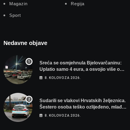
Magazin
Regija
Sport
Nedavne objave
Sreća se osmjehnula Bjelovarčaninu:
Uplatio samo 4 eura, a osvojio više od
80 tisuća eura
8. KOLOVOZA 2026.
Sudarili se vlakovi Hrvatskih željeznica.
Šestero osoba teško ozlijeđeno, mlađa
žena na intenzivnoj
8. KOLOVOZA 2026.