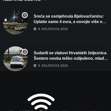
Sreća se osmjehnula Bjelovarčaninu:
Uplatio samo 4 eura, a osvojio više od
80 tisuća eura
8. KOLOVOZA 2026.
Sudarili se vlakovi Hrvatskih željeznica.
Šestero osoba teško ozlijeđeno, mlađa
žena na intenzivnoj
8. KOLOVOZA 2026.