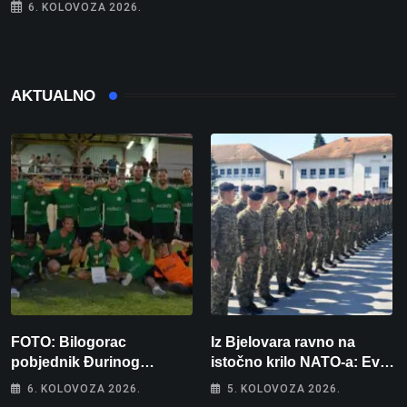
6. KOLOVOZA 2026.
AKTUALNO
FOTO: Bilogorac
Iz Bjelovara ravno na
pobjednik Đurinog
istočno krilo NATO-a: Evo
memorijala
kamo odlazi 82 hrvatska
6. KOLOVOZA 2026.
5. KOLOVOZA 2026.
vojnika i 6 vojnikinja