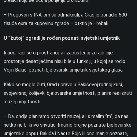
presici koja se ticala punjenja proračuna.
– Pregovori s INA-om su odmaknuli, a Grad je ponudio 600
tisuća eura za kupovinu zgrade – otkrio je Hrebak.
U ”žutoj” zgradi je rođen poznati svjetski umjetnik
Inače, radi se o prostranoj, ali zapuštenoj zgradi čije
prostorije desetljećima nisu bile u funkciji, u kojoj se rodio
Vojin Bakić, poznati bjelovarski umjetnik svjetskog glasa.
Kako se moglo čuti, Grad upravo u Bakićevoj rodnoj kući,
svojevrsnoj kolijevki bjelovarske umjetnosti, planira realizirati
muzej umjetnosti.
– Da, ondje planiramo otvoriti muzej, ali s malim ”m”, da nas
netko ne bi krivo shvatio. Imamo brojne poznate bjelovarske
umjetnike poput Bakića i Naste Rojc ili one manje poznate,