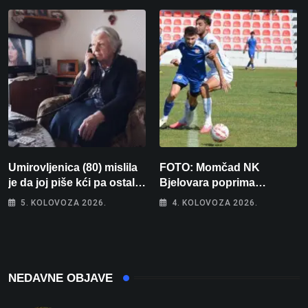
Umirovljenica (80) mislila
FOTO: Momčad NK
je da joj piše kći pa ostala
Bjelovara poprima
bez 1000 eura
jesenski izgled
5. KOLOVOZA 2026.
4. KOLOVOZA 2026.
NEDAVNE OBJAVE