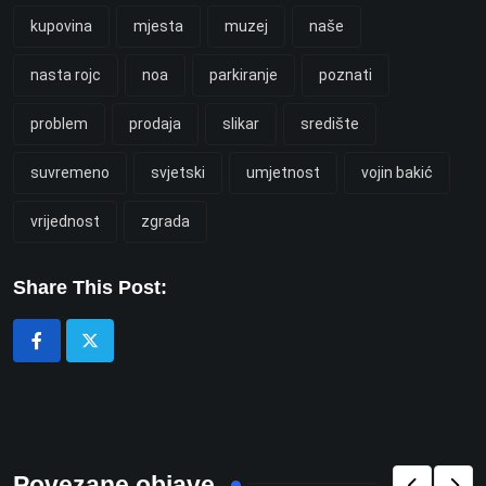
kupovina
mjesta
muzej
naše
nasta rojc
noa
parkiranje
poznati
problem
prodaja
slikar
središte
suvremeno
svjetski
umjetnost
vojin bakić
vrijednost
zgrada
Share This Post:
Povezane objave