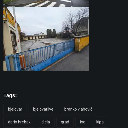
Tags:
bjelovar
bjelovarlive
branko vlahović
dario hrebak
djela
grad
ina
kipa