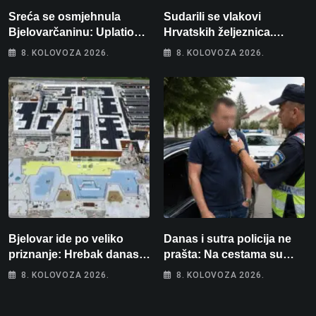
Sreća se osmjehnula
Sudarili se vlakovi
Bjelovarčaninu: Uplatio
Hrvatskih željeznica.
samo 4 eura, a osvojio
Šestero osoba teško
8. KOLOVOZA 2026.
8. KOLOVOZA 2026.
više od 80 tisuća eura
ozlijeđeno, mlađa žena na
intenzivnoj
Bjelovar ide po veliko
Danas i sutra policija ne
priznanje: Hrebak danas u
prašta: Na cestama su
Parizu predstavlja
posebno na meti ovi
8. KOLOVOZA 2026.
8. KOLOVOZA 2026.
Wellovar za domaćina
prekršaji
Europskog prvenstva