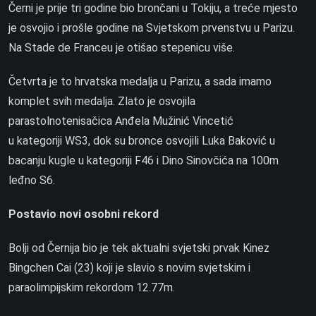
Černi je prije tri godine bio brončani u Tokiju, a treće mjesto
je osvojio i prošle godine na Svjetskom prvenstvu u Parizu.
Na Stade de Franceu je otišao stepenicu više.
Četvrta je to hrvatska medalja u Parizu, a sada imamo
komplet svih medalja. Zlato je osvojila
parastolnotenisačica Anđela Mužinić Vincetić
u kategoriji WS3, dok su bronce osvojili Luka Baković u
bacanju kugle u kategoriji F46 i Dino Sinovčića na 100m
leđno S6.
Postavio novi osobni rekord
Bolji od Černija bio je tek aktualni svjetski prvak Kinez
Bingchen Cai (23) koji je slavio s novim svjetskim i
paraolimpijskim rekordom 12.77m.