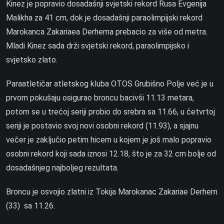
Kinez je popravio dosadašnji svjetski rekord Rusa Evgenija
Malikha za 41 cm, dok je dosadašnji paraolimpijski rekord
Marokanca Zakariaea Derhema prebacio za više od metra.
Mladi Kinez sada drži svjetski rekord, paraolimpijsko i
svjetsko zlato.
Paraatletičar atletskog kluba OTOS Grubišno Polje već je u
prvom pokušaju osigurao broncu bacivši 11.13 metara,
potom se u trećoj seriji probio do srebra sa 11.66, u četvrtoj
seriji je postavio svoj novi osobni rekord (11.93), a sjajnu
večer je zaključio petim hicem u kojem je još malo popravio
osobni rekord koji sada iznosi 12.18, što je za 32 cm bolje od
dosadašnjeg najboljeg rezultata.
Broncu je osvojio zlatni iz Tokija Marokanac Zakariae Derhem
(33) sa 11.26.