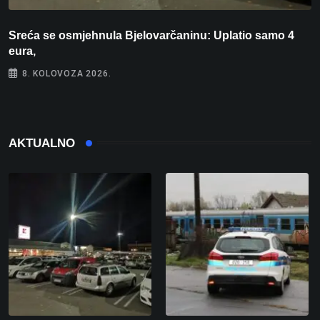
Sreća se osmjehnula Bjelovarčaninu: Uplatio samo 4
S
eura,
t
8. KOLOVOZA 2026.
AKTUALNO