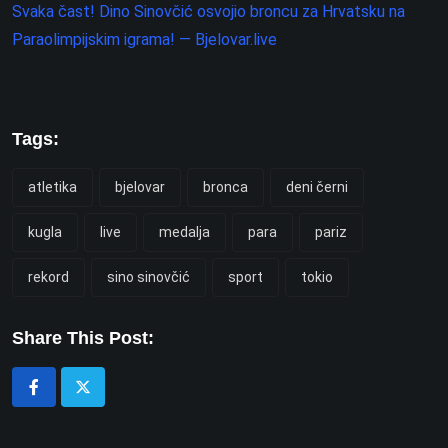
Svaka čast! Dino Sinovčić osvojio broncu za Hrvatsku na
Paraolimpijskim igrama! — Bjelovar.live
Tags:
atletika
bjelovar
bronca
deni černi
kugla
live
medalja
para
pariz
rekord
sino sinovčić
sport
tokio
Share This Post: