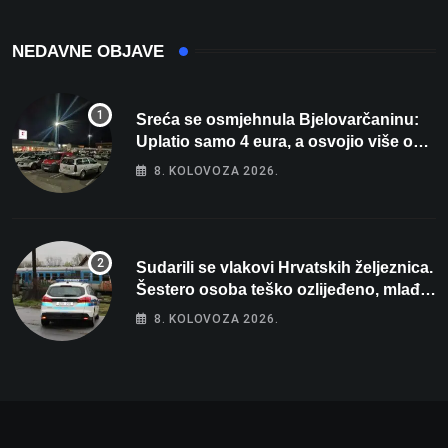
NEDAVNE OBJAVE
Sreća se osmjehnula Bjelovarčaninu:
Uplatio samo 4 eura, a osvojio više od
80 tisuća eura
8. KOLOVOZA 2026.
Sudarili se vlakovi Hrvatskih željeznica.
Šestero osoba teško ozlijeđeno, mlađa
žena na intenzivnoj
8. KOLOVOZA 2026.