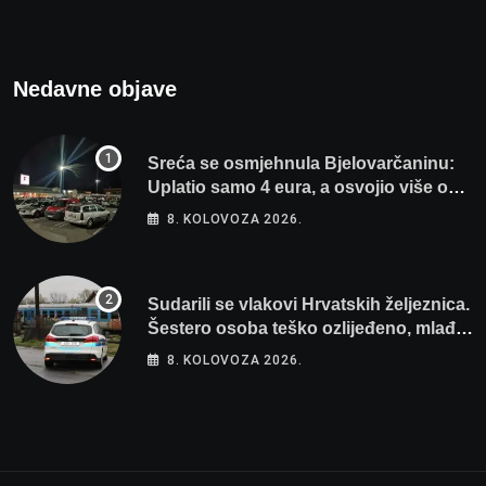
Nedavne objave
Sreća se osmjehnula Bjelovarčaninu:
Uplatio samo 4 eura, a osvojio više od
80 tisuća eura
8. KOLOVOZA 2026.
Sudarili se vlakovi Hrvatskih željeznica.
Šestero osoba teško ozlijeđeno, mlađa
žena na intenzivnoj
8. KOLOVOZA 2026.