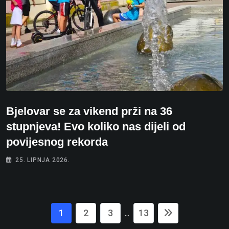
Bjelovar se za vikend prži na 36
stupnjeva! Evo koliko nas dijeli od
povijesnog rekorda
25. LIPNJA 2026.
1
2
3
13
...