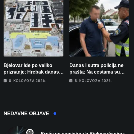
Bjelovar ide po veliko
Danas i sutra policija ne
priznanje: Hrebak danas u
prašta: Na cestama su
Parizu predstavlja
posebno na meti ovi
8. KOLOVOZA 2026.
8. KOLOVOZA 2026.
Wellovar za domaćina
prekršaji
Europskog prvenstva
NEDAVNE OBJAVE
Sreća se osmjehnula Bjelovarčaninu: