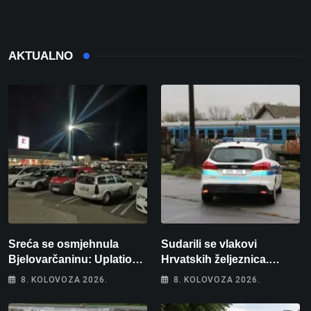
AKTUALNO
Sreća se osmjehnula
Sudarili se vlakovi
Bjelovarčaninu: Uplatio
Hrvatskih željeznica.
samo 4 eura, a osvojio
Šestero osoba teško
8. KOLOVOZA 2026.
8. KOLOVOZA 2026.
više od 80 tisuća eura
ozlijeđeno, mlađa žena na
intenzivnoj