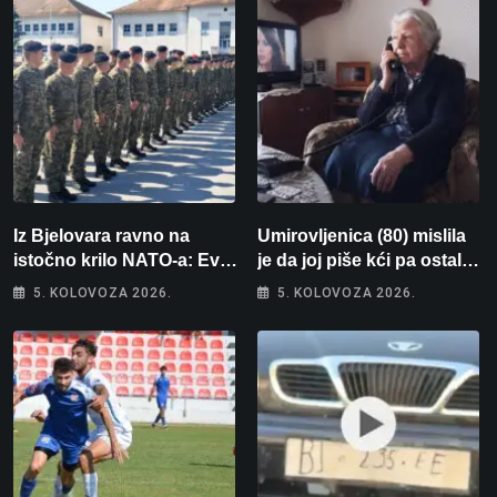
Iz Bjelovara ravno na
Umirovljenica (80) mislila
istočno krilo NATO-a: Evo
je da joj piše kći pa ostala
kamo odlazi 82 hrvatska
bez 1000 eura
5. KOLOVOZA 2026.
5. KOLOVOZA 2026.
vojnika i 6 vojnikinja