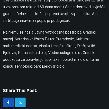
Sve gradske institucije, stoji u priopćenju iz Gradske uprave,
u zakonskom roku od 60 dana morat će se dostaviti izvješće
gradonačelniku o stručnoj spremi svojih zaposlenika. A da
institucija ima–ima i popis je podugačak.
Na njemu se našla Javna vatrogasna postrojba, Gradski
muzej, Narodna knjižnica Petar Preradović, Kulturni i
multimedijski centar, Visoka tehnička škola, Dječji vrtić
Bjelovar, Komunalac d.o.o., Vodne usluge d.o.o., Gradsko
poduzeće za upravljanje športskim objektima d.o.o. te na
koncu Tehnološki park Bjelovar d.o.o.
Share This Post: