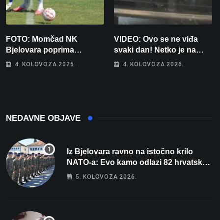
FOTO: Momčad NK
VIDEO: Ovo se ne viđa
Bjelovara poprima
svaki dan! Netko je na
jesenski izgled
auto stavio – ručno
4. KOLOVOZA 2026.
4. KOLOVOZA 2026.
nacrtanu registarsku
oznaku
NEDAVNE OBJAVE
Iz Bjelovara ravno na istočno krilo
NATO-a: Evo kamo odlazi 82 hrvatska
vojnika i 6 vojnikinja
5. KOLOVOZA 2026.