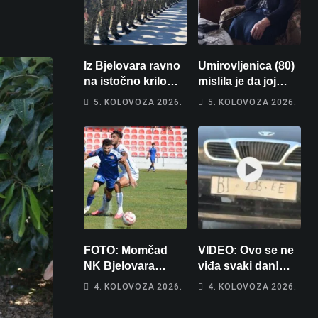
Iz Bjelovara ravno
Umirovljenica (80)
na istočno krilo
mislila je da joj
NATO-a: Evo kamo
piše kći pa ostala
5. KOLOVOZA 2026.
5. KOLOVOZA 2026.
odlazi 82 hrvatska
bez 1000 eura
vojnika i 6
vojnikinja
FOTO: Momčad
VIDEO: Ovo se ne
NK Bjelovara
viđa svaki dan!
poprima jesenski
Netko je na auto
4. KOLOVOZA 2026.
4. KOLOVOZA 2026.
izgled
stavio – ručno
nacrtanu