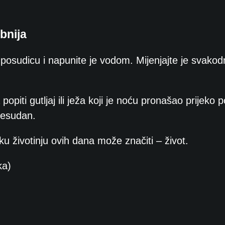
bnija
nu posudicu i napunite je vodom. Mijenjajte je svako
popiti gutljaj ili ježa koji je noću pronašao prijeko 
presudan.
u životinju ovih dana može značiti – život.
ka)