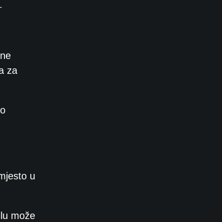
.
dne
a za
no
mjesto u
ilu može