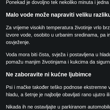
Ponekad je dovoljno tek nekoliko minuta i jedn
Malo vode može napraviti veliku razlik
Za vrijeme visokih temperatura životinje vrlo brz
izvore vode, osobito u urbanim sredinama, pa im 
osvježenje.
Voda mora biti čista, svježa i postavljena u hl
pomažu manjim životinjama i kukcima da sigurno
Ne zaboravite ni kućne ljubimce
Psi i mačke također teško podnose ekstremne vr
hladu, a šetnje je najbolje obavljati rano ujutro 
Nikada ih ne ostavljajte u parkiranom automobil