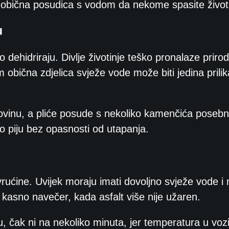
a obična posudica s vodom da nekome spasite život
u
o dehidriraju. Divlje životinje teško pronalaze priro
obična zdjelica svježe vode može biti jedina prilik
adovinu, a pliće posude s nekoliko kamenčića poseb
 piju bez opasnosti od utapanja.
ućine. Uvijek moraju imati dovoljno svježe vode i 
ili kasno navečer, kada asfalt više nije užaren.
u, čak ni na nekoliko minuta, jer temperatura u voz