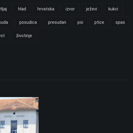
tljaj
hlad
hrvatska
izvor
ježevi
kukci
suda
posudica
presudan
psi
ptice
spas
vot
životinje