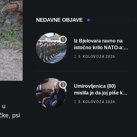
registarsku
oznaku
NEDAVNE OBJAVE
Iz Bjelovara ravno na
istočno krilo NATO-a:
Evo kamo odlazi 82
5. KOLOVOZA 2026.
hrvatska vojnika i 6
vojnikinja
Umirovljenica (80)
mislila je da joj piše kći
pa ostala bez 1000 eura
5. KOLOVOZA 2026.
 u
čke, psi