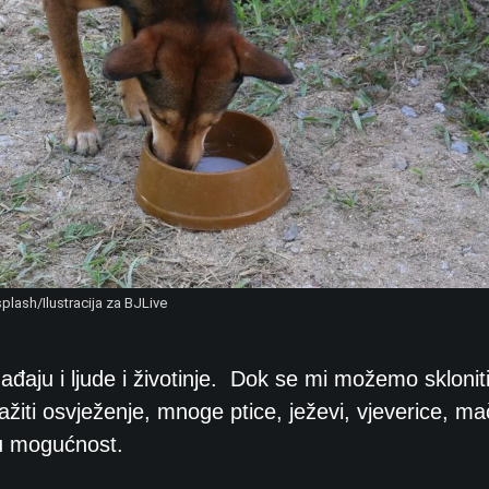
plash/Ilustracija za BJLive
đaju i ljude i životinje.
Dok se mi možemo skloniti
ražiti osvježenje, mnoge ptice, ježevi, vjeverice, ma
 tu mogućnost.