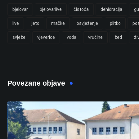
bjelovar
bjelovarlive
čistoća
dehidracija
gu
live
ljeto
mačke
osvježenje
plitko
po
svježe
vjeverice
voda
vrućine
žeđ
ži
Povezane objave