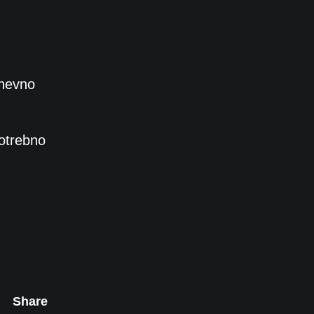
dnevno
potrebno
Share