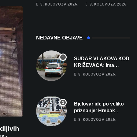
Na cestama su
Gorivo im pojede
8. KOLOVOZA 2026.
8. KOLOVOZA 2026.
posebno na meti
gotovo 6 posto
ovi prekršaji
plaće
NEDAVNE OBJAVE
SUDAR VLAKOVA KOD
KRIŽEVACA: Ima
ozlijeđenih, jedna
8. KOLOVOZA 2026.
osoba odvezena
helikopterom
Bjelovar ide po veliko
priznanje: Hrebak
danas u Parizu
8. KOLOVOZA 2026.
predstavlja Wellovar za
ljivih
domaćina Europskog