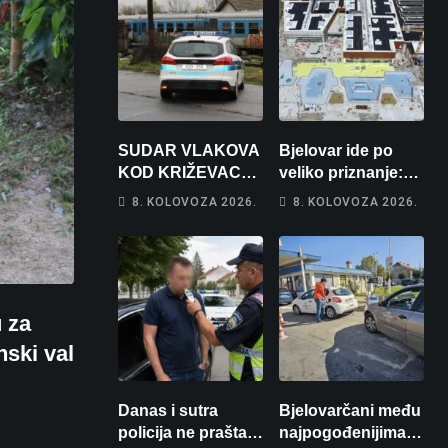
SUDAR VLAKOVA
Bjelovar ide po
KOD KRIŽEVACA:
veliko priznanje:
Ima ozlijeđenih,
Hrebak danas u
8. KOLOVOZA 2026.
8. KOLOVOZA 2026.
jedna osoba
Parizu predstavlja
odvezena
Wellovar za
helikopterom
domaćina
Europskog
prvenstva
u za
nski val
Danas i sutra
Bjelovarčani među
policija ne prašta:
najpogođenijima: