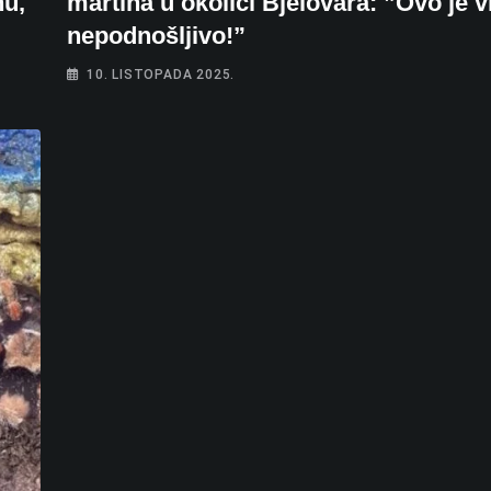
hu,
martina u okolici Bjelovara: ”Ovo je v
nepodnošljivo!”
10. LISTOPADA 2025.