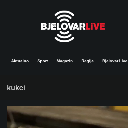
Skip
to
content
Aktualno
Sport
Magazin
Regija
Bjelovar.live
kukci