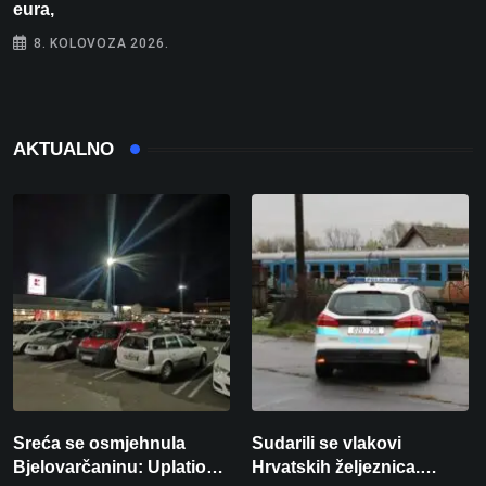
eura,
t
8. KOLOVOZA 2026.
AKTUALNO
Sreća se osmjehnula
Sudarili se vlakovi
Bjelovarčaninu: Uplatio
Hrvatskih željeznica.