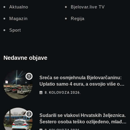
Aktualno
Bjelovar.live TV
Magazin
Regija
Sport
Nedavne objave
Sreća se osmjehnula Bjelovarčaninu:
Uplatio samo 4 eura, a osvojio više od
80 tisuća eura
8. KOLOVOZA 2026.
Sudarili se vlakovi Hrvatskih željeznica.
Šestero osoba teško ozlijeđeno, mlađa
žena na intenzivnoj