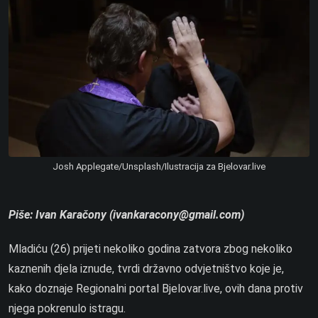
Josh Applegate/Unsplash/Ilustracija za Bjelovar.live
Piše: Ivan Karačony (ivankaracony@gmail.com)
Mladiću (26) prijeti nekoliko godina zatvora zbog nekoliko
kaznenih djela iznude, tvrdi državno odvjetništvo koje je,
kako doznaje Regionalni portal Bjelovar.live, ovih dana protiv
njega pokrenulo istragu.