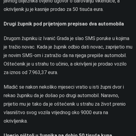
javnog bilježnika ovjerio ugovor o darovanju vikendice, a
okrivljenik ju je kasnije prodao za 50 tisuća eura.
Drugi župnik pod prijetnjom prepisao dva automobila
Drugom župniku iz Ivanić Grada je slao SMS poruke u kojima
je tražio novac. Kada je župnik odbio dati novac, zaprijetio mu
je novim SMS-om i zatražio da na njega prepiše automobil.
Oštećenik je u strahu to učinio, a okrivljeni je prodao vozilo
za iznos od 7.963,37 eura.
Mladić se nakon nekoliko mjeseci vratio u isti župni dvor i
rekao župniku da je došao po drugi automobil. Naravno,
prijetio mu je tako da je oštećenik u strahu za život prenio
vlasništvo svog vozila vrijednog oko 9000 eura na
okrivljenika.
Uperio pištolj u župnika pa dobio 50 tisuća kuna