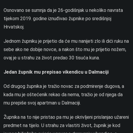
Osnovano se sumnja da je 26-godišnjak u nekoliko navrata
tijekom 2019. godine iznuđivao župnike po središnjoj
Hrvatskoj.
Jednom župniku je prijetio da će mu nanijeti zlo ili dići ruku na
sebe ako ne dobije novce, a nakon što mu je prijetio nožem,
ovaj je u strahu za život predao 30 tisuća kuna.
Jedan župnik mu prepisao vikendicu u Dalmaciji
Od drugog župnika je tražio novac za podmirenje dugova, a
kada mu je oštećenik rekao da nema, tražio je od njega da
mu prepiše svoj apartman u Dalmaciji.
Župnika na to nije pristao pa mu je okrivljeni prislanjao užareni
predmet na tijelo. U strahu za vlastiti život, župnik je kod