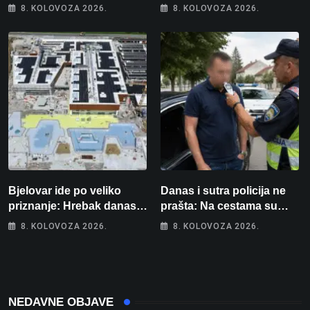
samo 4 eura, a osvojio
Šestero osoba teško
8. KOLOVOZA 2026.
8. KOLOVOZA 2026.
više od 80 tisuća eura
ozlijeđeno, mlađa žena na
intenzivnoj
Bjelovar ide po veliko
Danas i sutra policija ne
priznanje: Hrebak danas u
prašta: Na cestama su
Parizu predstavlja
posebno na meti ovi
8. KOLOVOZA 2026.
8. KOLOVOZA 2026.
Wellovar za domaćina
prekršaji
Europskog prvenstva
NEDAVNE OBJAVE