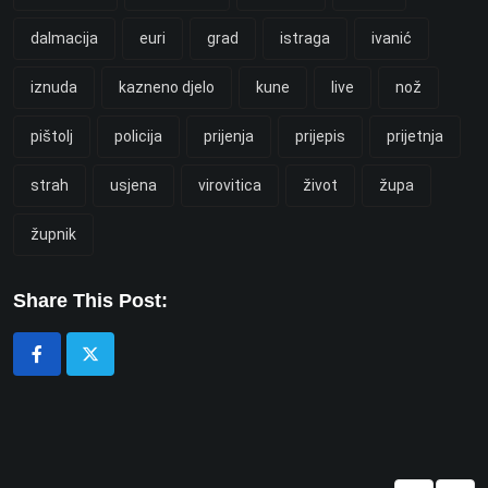
dalmacija
euri
grad
istraga
ivanić
iznuda
kazneno djelo
kune
live
nož
pištolj
policija
prijenja
prijepis
prijetnja
strah
usjena
virovitica
život
župa
župnik
Share This Post: