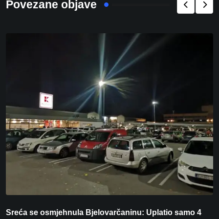
Povezane objave
Sreća se osmjehnula Bjelovarčaninu: Uplatio samo 4
S