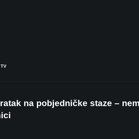
 TV
vratak na pobjedničke staze – ne
ici