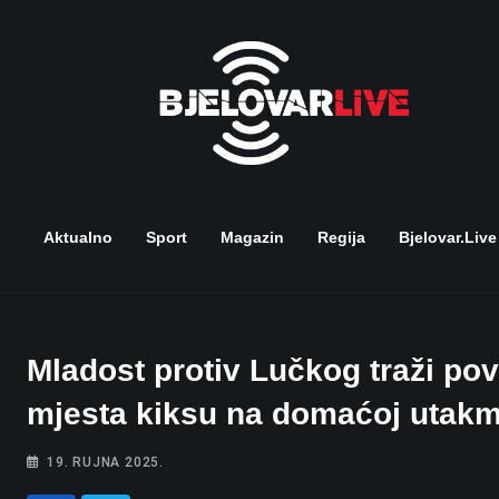
Skip
to
content
Aktualno
Sport
Magazin
Regija
Bjelovar.live
Mladost protiv Lučkog traži po
mjesta kiksu na domaćoj utakm
19. RUJNA 2025.