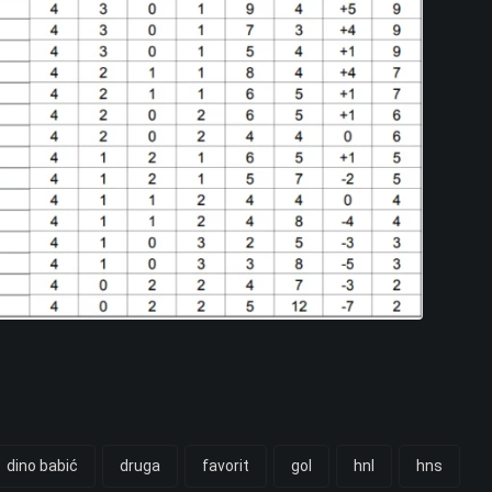
dino babić
druga
favorit
gol
hnl
hns