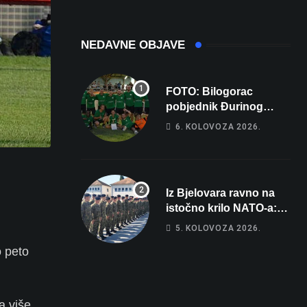
NEDAVNE OBJAVE
FOTO: Bilogorac
pobjednik Đurinog
memorijala
6. KOLOVOZA 2026.
Iz Bjelovara ravno na
istočno krilo NATO-a:
Evo kamo odlazi 82
5. KOLOVOZA 2026.
hrvatska vojnika i 6
o peto
vojnikinja
a više