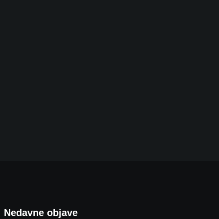
Iz Bjelovara ravno na istočno krilo NATO-a: Evo
5. KOLOVOZA 2026.
Nedavne objave