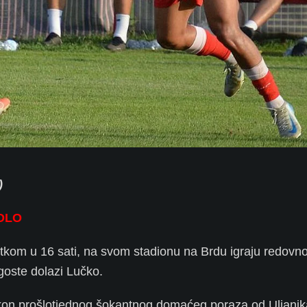
)
OLO
tkom u 16 sati, na svom stadionu na Brdu igraju redovn
goste dolazi Lučko.
kon prošlotjednog šokantnog domaćeg poraza od Uljanik