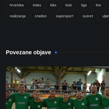
hrvatska
index
kiks
kolo
liga
live
realizacija
stadion
supersport
susret
ulja
Povezane objave