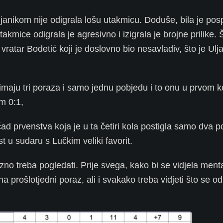
janikom nije odigrala lošu utakmicu. Doduše, bila je pos
mice odigrala je agresivno i izigrala je brojne prilike. 
i vratar Bodetić koji je doslovno bio nesavladiv, što je Ul
maju tri poraza i samo jednu pobjedu i to onu u prvom k
m 0:1,
d prvenstva koja je u ta četiri kola postigla samo dva p
t u sudaru s Lučkim veliki favorit.
no treba pogledati. Prije svega, kako bi se vidjela ment
 prošlotjedni poraz, ali i svakako treba vidjeti što se o