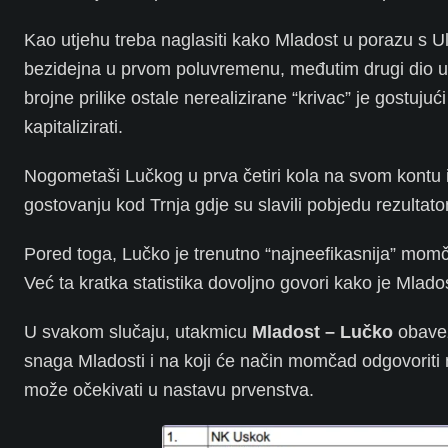
Kao utjehu treba naglasiti kako Mladost u porazu s Ul
bezidejna u prvom poluvremenu, međutim drugi dio utak
brojne prilike ostale nerealizirane “krivac” je gostujuć
kapitalizirati.
Nogometaši Lučkog u prva četiri kola na svom kontu i
gostovanju kod Trnja gdje su slavili pobjedu rezultato
Pored toga, Lučko je trenutno “najneefikasnija” momča
Već ta kratka statistika dovoljno govori kako je Mlados
U svakom slučaju, utakmicu
Mladost – Lučko
obavez
snaga Mladosti i na koji će način momčad odgovoriti na
može očekivati u nastavu prvenstva.