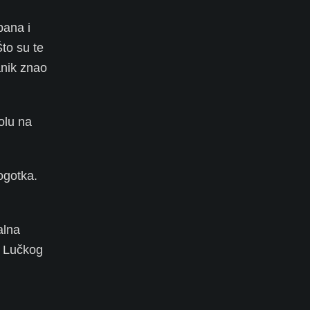
pana i
Što su te
janik znao
olu na
ogotka.
alna
d Lučkog