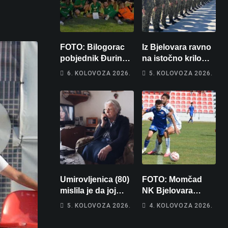
FOTO: Bilogorac
Iz Bjelovara ravno
pobjednik Đurinog
na istočno krilo
memorijala
NATO-a: Evo kamo
6. KOLOVOZA 2026.
5. KOLOVOZA 2026.
odlazi 82 hrvatska
vojnika i 6
vojnikinja
Umirovljenica (80)
FOTO: Momčad
mislila je da joj
NK Bjelovara
piše kći pa ostala
poprima jesenski
5. KOLOVOZA 2026.
4. KOLOVOZA 2026.
bez 1000 eura
izgled