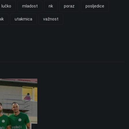
lučko
mladost
nk
poraz
posljedice
nik
utakmica
važnost