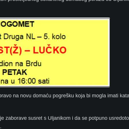
 pravo na novu domaću pogrešku koja bi mogla imati kata
ije zaborave susret s Uljanikom i da se potpuno usredot
.