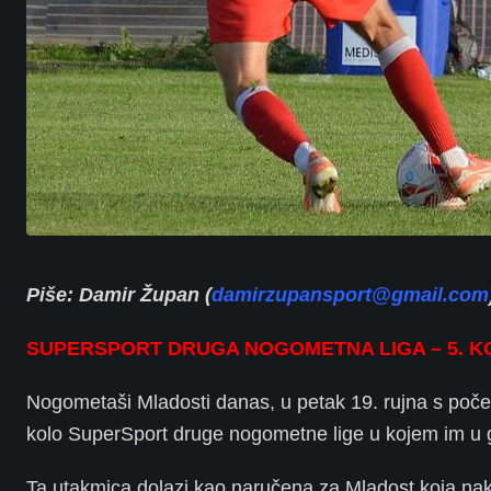
Piše: Damir Župan (
damirzupansport@gmail.com
SUPERSPORT DRUGA NOGOMETNA LIGA – 5. K
Nogometaši Mladosti danas, u petak 19. rujna s poče
kolo SuperSport druge nogometne lige u kojem im u 
Ta utakmica dolazi kao naručena za Mladost koja na