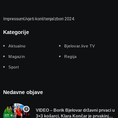
Impressum
Uvjeti korištenja
Izbori 2024.
Kategorije
Aktualno
Bjelovar.live TV
Magazin
Regija
Sport
Nedavne objave
VIDEO – Borik Bjelovar državni prvaci u
3×3 košarci, Klara Končar je prvakinja