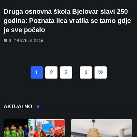
Druga osnovna škola Bjelovar slavi 250
godina: Poznata lica vratila se tamo gdje
je sve počelo
8. TRAVNJA 2026.
1
2
3
6
...
AKTUALNO