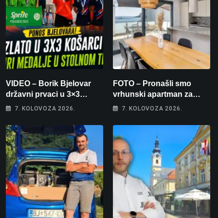
VIDEO – Borik Bjelovar
FOTO – Pronašli smo
državni prvaci u 3×3
vrhunski apartman za
košarci, Klara Končar je
odmor: Pogled na more, tri
7. KOLOVOZA 2026.
7. KOLOVOZA 2026.
prvakinja Hrvatske u
spavaće sobe i terasa koja
stolnom tenisu!
osvaja