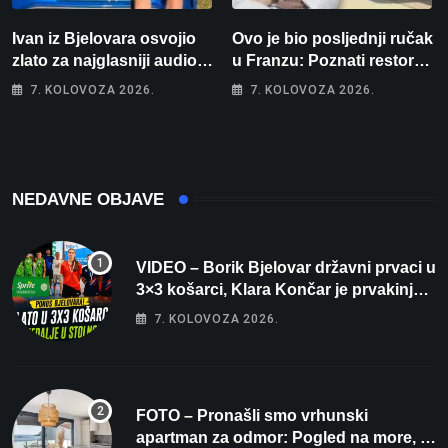
Ivan iz Bjelovara osvojio
Ovo je bio posljednji ručak
zlato za najglasniji audio
u Franzu: Poznati restoran
sustav i srušio osobni
otišao u povijest, a
7. KOLOVOZA 2026.
7. KOLOVOZA 2026.
rekord od čak 145,9 dB!
Michelinov chef sprema
veliko iznenađenje za
Bjelovar
NEDAVNE OBJAVE
VIDEO – Borik Bjelovar državni prvaci u
3×3 košarci, Klara Končar je prvakinja
Hrvatske u stolnom tenisu!
7. KOLOVOZA 2026.
FOTO – Pronašli smo vrhunski
apartman za odmor: Pogled na more, tri