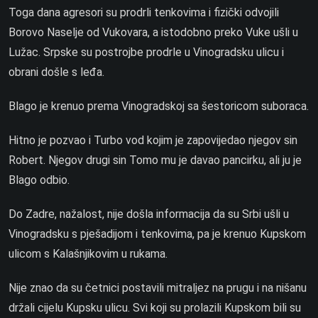
Toga dana agresori su prodrli tenkovima i fizički odvojili
Borovo Naselje od Vukovara, a istodobno preko Vuke ušli u
Lužac. Srpske su postrojbe prodrle u Vinogradsku ulicu i
obrani došle s leđa.
Blago je krenuo prema Vinogradskoj sa šestoricom suboraca.
Hitno je pozvao i Turbo vod kojim je zapovijedao njegov sin
Robert. Njegov drugi sin Tomo mu je davao pancirku, ali ju je
Blago odbio.
Do Zadre, nažalost, nije došla informacija da su Srbi ušli u
Vinogradsku s pješadijom i tenkovima, pa je krenuo Kupskom
ulicom s Kalašnjikovim u rukama.
Nije znao da su četnici postavili mitraljez na prugu i na nišanu
držali cijelu Kupsku ulicu. Svi koji su prolazili Kupskom bili su