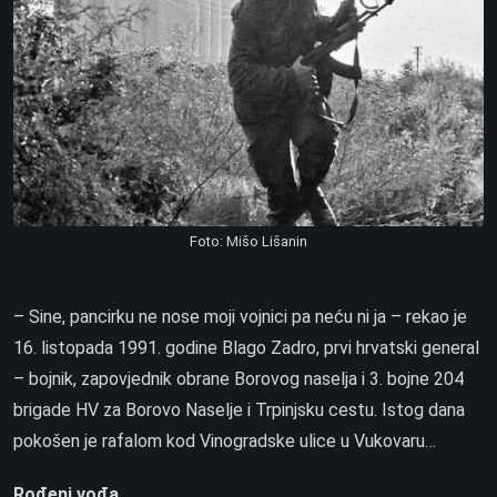
Foto: Mišo Lišanin
– Sine, pancirku ne nose moji vojnici pa neću ni ja – rekao je
16. listopada 1991. godine Blago Zadro, prvi hrvatski general
– bojnik, zapovjednik obrane Borovog naselja i 3. bojne 204
brigade HV za Borovo Naselje i Trpinjsku cestu. Istog dana
pokošen je rafalom kod Vinogradske ulice u Vukovaru…
Rođeni vođa