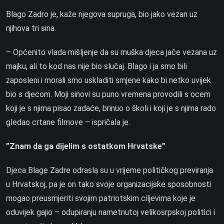
Blago Zadro je, kaže njegova supruga, bio jako vezan uz
njihova tri sina.
– Općenito vlada mišljenje da su muška djeca jače vezana uz
majku, ali to kod nas nije bio slučaj. Blago i ja smo bili
zaposleni i morali smo uskladiti smjene kako bi netko uvijek
bio s djecom. Moji sinovi su puno vremena provodili s ocem
koji je s njima pisao zadaće, brinuo o školi i koji je s njima rado
gledao crtane filmove – ispričala je.
”Znam da ga dijelim s ostatkom Hrvatske”
Djeca Blage Zadre odrasla su u vrijeme političkog previranja
u Hrvatskoj, pa je on tako svoje organizacijske sposobnosti
mogao preusmjeriti svojim patriotskim ciljevima koje je
oduvijek gajio – odupiranju nametnutoj velikosrpskoj politici i