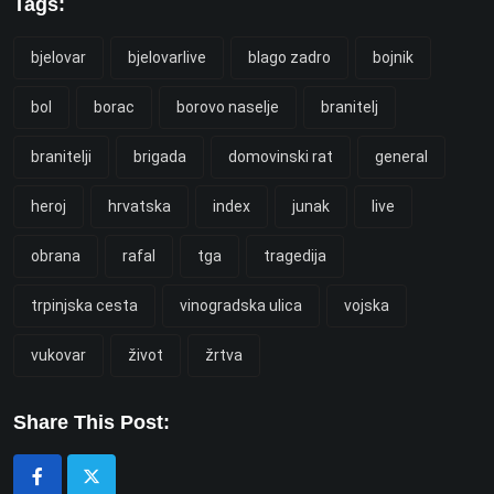
Tags:
bjelovar
bjelovarlive
blago zadro
bojnik
bol
borac
borovo naselje
branitelj
branitelji
brigada
domovinski rat
general
heroj
hrvatska
index
junak
live
obrana
rafal
tga
tragedija
trpinjska cesta
vinogradska ulica
vojska
vukovar
život
žrtva
Share This Post: