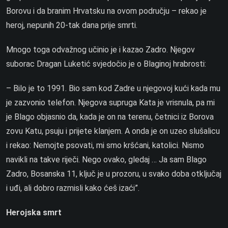
Borovu i da branim Hrvatsku na ovom području – rekao je
heroj, nepunih 20-tak dana prije smrti.
Mnogo toga odvažnog učinio je i kazao Zadro. Njegov
suborac Dragan Luketić svjedočio je o Blaginoj hrabrosti:
– Bilo je to 1991. Bio sam kod Zadre u njegovoj kući kada mu
je zazvonio telefon. Njegova supruga Kata je vrisnula, pa mi
je Blago objasnio da, kada je on na terenu, četnici iz Borova
zovu Katu, psuju i prijete klanjem. A onda je on uzeo slušalicu
i rekao: Nemojte psovati, mi smo kršćani, katolici. Nismo
navikli na takve riječi. Nego ovako, gledaj … Ja sam Blago
Zadro, Bosanska 11, ključ je u prozoru, u svako doba otključaj
i uđi, ali dobro razmisli kako ćeš izaći”.
Herojska smrt