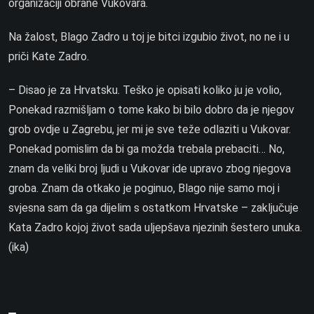
organizaciji obrane Vukovara.
Na žalost, Blago Zadro u toj je bitci izgubio život, no ne i u
priči Kate Zadro.
– Disao je za Hrvatsku. Teško je opisati koliko ju je volio,
Ponekad razmišljam o tome kako bi bilo dobro da je njegov
grob ovdje u Zagrebu, jer mi je sve teže odlaziti u Vukovar.
Ponekad pomislim da bi ga možda trebala prebaciti… No,
znam da veliki broj ljudi u Vukovar ide upravo zbog njegova
groba. Znam da otkako je poginuo, Blago nije samo moj i
svjesna sam da ga dijelim s ostatkom Hrvatske – zaključuje
Kata Zadro kojoj život sada uljepšava njezinih šestero unuka.
(ika)