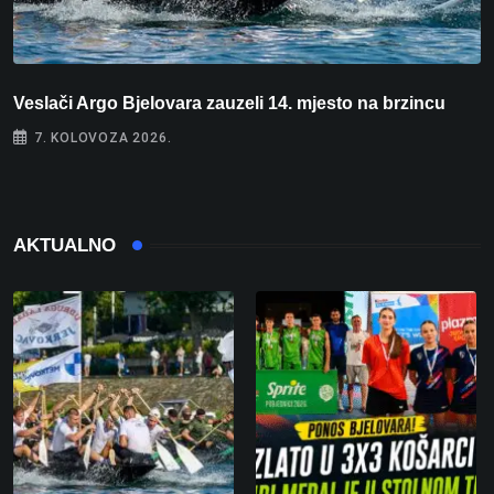
Veslači Argo Bjelovara zauzeli 14. mjesto na brzincu
V
7. KOLOVOZA 2026.
AKTUALNO