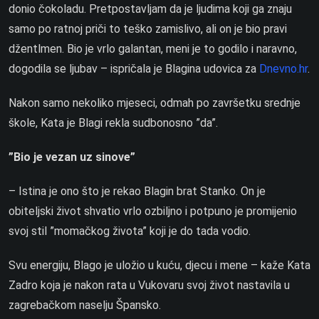
donio čokoladu. Pretpostavljam da je ljudima koji ga znaju
samo po ratnoj priči to teško zamislivo, ali on je bio pravi
džentlmen. Bio je vrlo galantan, meni je to godilo i naravno,
dogodila se ljubav – ispričala je Blagina udovica za
Dnevno.hr
.
Nakon samo nekoliko mjeseci, odmah po završetku srednje
škole, Kata je Blagi rekla sudbonosno ”da”.
”Bio je vezan uz sinove”
– Istina je ono što je rekao Blagin brat Stanko. On je
obiteljski život shvatio vrlo ozbiljno i potpuno je promijenio
svoj stil ”momačkog života” koji je do tada vodio.
Svu energiju, Blago je uložio u kuću, djecu i mene – kaže Kata
Zadro koja je nakon rata u Vukovaru svoj život nastavila u
zagrebačkom naselju Špansko.