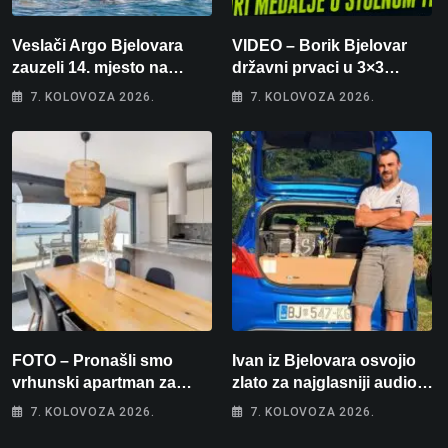
Veslači Argo Bjelovara
VIDEO – Borik Bjelovar
zauzeli 14. mjesto na
državni prvaci u 3×3
brzincu
košarci, Klara Končar je
7. KOLOVOZA 2026.
7. KOLOVOZA 2026.
prvakinja Hrvatske u
stolnom tenisu!
FOTO – Pronašli smo
Ivan iz Bjelovara osvojio
vrhunski apartman za
zlato za najglasniji audio
odmor: Pogled na more, tri
sustav i srušio osobni
7. KOLOVOZA 2026.
7. KOLOVOZA 2026.
spavaće sobe i terasa koja
rekord od čak 145,9 dB!