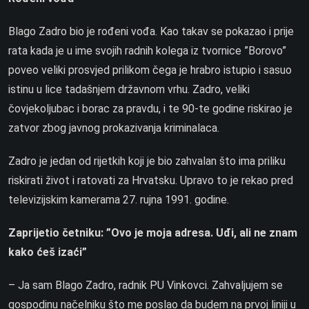
Blago Zadro bio je rođeni vođa. Kao takav se pokazao i prije
rata kada je u ime svojih radnih kolega iz tvornice ”Borovo”
poveo veliki prosvjed prilikom čega je hrabro istupio i sasuo
istinu u lice tadašnjem državnom vrhu. Zadro, veliki
čovjekoljubac i borac za pravdu, i te 90-te godine riskirao je
zatvor zbog javnog prokazivanja kriminalaca.
Zadro je jedan od rijetkih koji je bio zahvalan što ima priliku
riskirati život i ratovati za Hrvatsku. Upravo to je rekao pred
televizijskim kamerama 27. rujna 1991. godine.
Zaprijetio četniku: ”Ovo je moja adresa. Uđi, ali ne znam
kako ćeš izaći”
– Ja sam Blago Zadro, radnik PU Vinkovci. Zahvaljujem se
gospodinu načelniku što me poslao da budem na prvoj liniji u