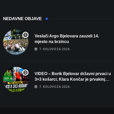
osvaja
NEDAVNE OBJAVE
Veslači Argo Bjelovara zauzeli 14.
mjesto na brzincu
7. KOLOVOZA 2026.
VIDEO – Borik Bjelovar državni prvaci u
3×3 košarci, Klara Končar je prvakinja
Hrvatske u stolnom tenisu!
7. KOLOVOZA 2026.