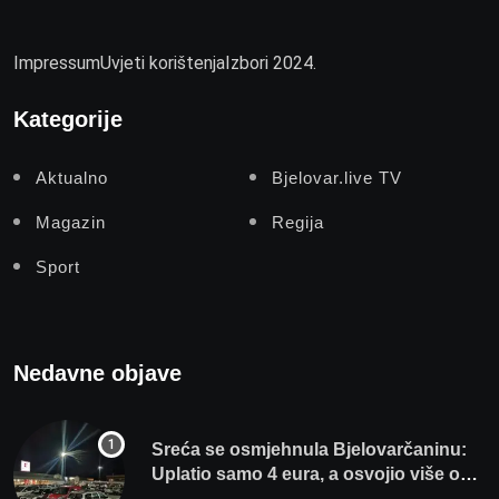
Impressum
Uvjeti korištenja
Izbori 2024.
Kategorije
Aktualno
Bjelovar.live TV
Magazin
Regija
Sport
Nedavne objave
Sreća se osmjehnula Bjelovarčaninu:
Uplatio samo 4 eura, a osvojio više od
80 tisuća eura