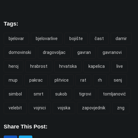
Tags:
bjelovar
bjelovarlive
bojište
čast
damir
domovinski
dragovoljac
gavran
gavranovi
heroj
hrabrost
hrvatska
kapelica
live
mup
pakrac
plitvice
rat
rh
senj
simbol
smrt
sukob
tigrovi
tomljanović
velebit
vojnici
vojska
zapovjednik
zng
Share This Post: