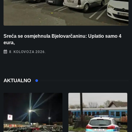
Sreća se osmjehnula Bjelovarčaninu: Uplatio samo 4
S
eura,
t
8. KOLOVOZA 2026.
AKTUALNO