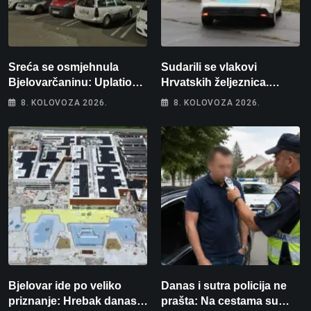
Sreća se osmjehnula
Sudarili se vlakovi
Bjelovarčaninu: Uplatio
Hrvatskih željeznica.
samo 4 eura, a osvojio
Šestero osoba teško
8. KOLOVOZA 2026.
8. KOLOVOZA 2026.
više od 80 tisuća eura
ozlijeđeno, mlađa žena na
intenzivnoj
Bjelovar ide po veliko
Danas i sutra policija ne
priznanje: Hrebak danas u
prašta: Na cestama su