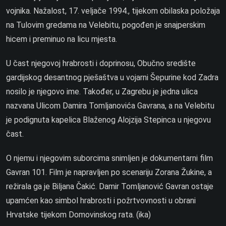
vojnika. Nažalost, 17. veljače 1994., tijekom obilaska položaja
na Tulovim gredama na Velebitu, pogođen je snajperskim
hicem i preminuo na licu mjesta.
U čast njegovoj hrabrosti i doprinosu, Obučno središte
gardijskog desantnog pješaštva u vojarni Šepurine kod Zadra
nosilo je njegovo ime. Također, u Zagrebu je jedna ulica
nazvana Ulicom Damira Tomljanovića Gavrana, a na Velebitu
je podignuta kapelica Blaženog Alojzija Stepinca u njegovu
čast.
O njemu i njegovim suborcima snimljen je dokumentarni film
Gavran 101. Film je napravljen po scenariju Zorana Žukine, a
režirala ga je Biljana Čakić. Damir Tomljanović Gavran ostaje
upamćen kao simbol hrabrosti i požrtvovnosti u obrani
Hrvatske tijekom Domovinskog rata. (ika)