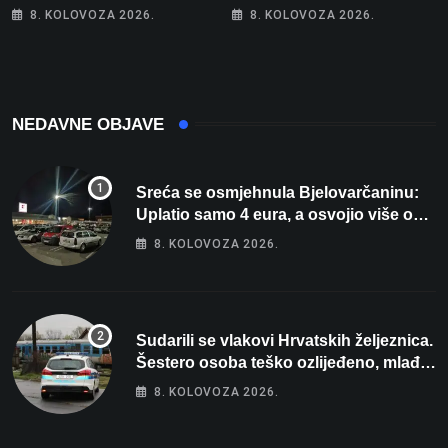
Parizu predstavlja
posebno na meti ovi
8. KOLOVOZA 2026.
8. KOLOVOZA 2026.
Wellovar za domaćina
prekršaji
Europskog prvenstva
NEDAVNE OBJAVE
Sreća se osmjehnula Bjelovarčaninu:
Uplatio samo 4 eura, a osvojio više od
80 tisuća eura
8. KOLOVOZA 2026.
Sudarili se vlakovi Hrvatskih željeznica.
Šestero osoba teško ozlijeđeno, mlađa
žena na intenzivnoj
8. KOLOVOZA 2026.