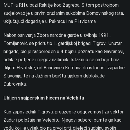
MUP-a RH u bazi Rakitje kod Zagreba. S tom postrojbom
sudjelovao je u prvim oružanim sukobima Domovinskog rata,
uključujući događaje u Pakracu i na Plitvicama.
Nakon osnivanja Zbora narodne garde u svibnju 1991.,
Tomljanović se pridružio 1. gardijskoj brigadi Tigrovi. Unutar
brigade, bio je raspoređen u 4. bojnu, poznatu kao Gavranovi,
odakle potječe i njegov nadimak. Istaknuo se na bojištima
diljem Hrvatske, od Banovine i Korduna do istočne i zapadne
Slavonije, te na Južnom bojištu tijekom deblokade
Dubrovnika.
Ubijen snajperskim hicem na Velebitu
Kao zapovjednik Tigrova, preuzeo je odgovornost za sektor
Zadar i položaje na Velebitu. Njegovi suborci pamte ga kao
vođu koji je uvijek bio na prvoj crti, dijeleći sudbinu svojih