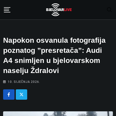
Skip
to
content
Napokon osvanula fotografija
poznatog ”presretača”: Audi
A4 snimljen u bjelovarskom
naselju Ždralovi
10. SIJEČNJA 2026.