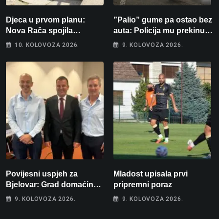
Djeca u prvom planu:
”Palio” gume pa ostao bez
Nova Rača spojila
auta: Policija mu prekinula
nogomet, programiranje,
”show” na parkingu u
10. KOLOVOZA 2026.
9. KOLOVOZA 2026.
engleski i folklor u jedan
Bjelovaru
projekt
Povijesni uspjeh za
Mladost upisala prvi
Bjelovar: Grad domaćin
pripremni poraz
Europskog juniorskog
9. KOLOVOZA 2026.
9. KOLOVOZA 2026.
prvenstva u plivanju 2027!