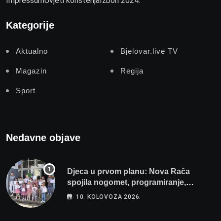
Impressum
Uvjeti korištenja
Izbori 2024.
Kategorije
Aktualno
Bjelovar.live TV
Magazin
Regija
Sport
Nedavne objave
Djeca u prvom planu: Nova Rača
spojila nogomet, programiranje,
engleski i folklor u jedan projekt
10. KOLOVOZA 2026.