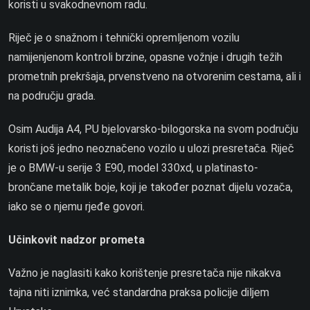
koristi u svakodnevnom radu.
Riječ je o snažnom i tehnički opremljenom vozilu
namijenjenom kontroli brzine, opasne vožnje i drugih težih
prometnih prekršaja, prvenstveno na otvorenim cestama, ali i
na području grada.
Osim Audija A4, PU bjelovarsko-bilogorska na svom području
koristi još jedno neoznačeno vozilo u ulozi presretača. Riječ
je o BMW-u serije 3 E90, model 330xd, u platinasto-
brončane metalik boje, koji je također poznat dijelu vozača,
iako se o njemu rjeđe govori.
Učinkovit nadzor prometa
Važno je naglasiti kako korištenje presretača nije nikakva
tajna niti iznimka, već standardna praksa policije diljem