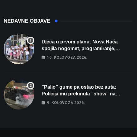
NEDAVNE OBJAVE
Djeca u prvom planu: Nova Rača
spojila nogomet, programiranje,
engleski i folklor u jedan projekt
10. KOLOVOZA 2026.
”Palio” gume pa ostao bez auta:
Policija mu prekinula ”show” na
parkingu u Bjelovaru
9. KOLOVOZA 2026.