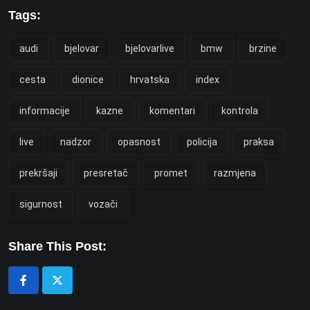
Tags:
audi
bjelovar
bjelovarlive
bmw
brzine
cesta
dionice
hrvatska
index
informacije
kazne
komentari
kontrola
live
nadzor
opasnost
policija
praksa
prekršaji
presretač
promet
razmjena
sigurnost
vozači
Share This Post: