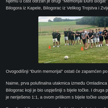
Njemu u čast održan je drugi “Memorijal Đuro Bogat” 
Bilogora iz Kapele, Bilogorac iz Velikog Trojstva i Zvij
Ovogodišnji “Đurin memorijal” ostati će zapamćen po
Naime, prva polufinalna utakmica između Omladinca i B
Bilogorac koji je bio uspješniji s bijele točke. I drug
je neriješeno 1:1, a ovom prilikom s bijele točke uspj