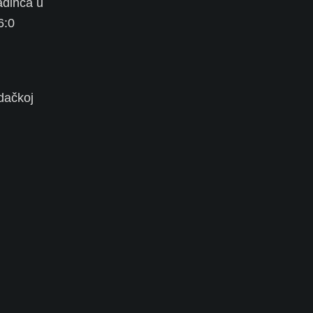
adinca u
6:0
i
dačkoj