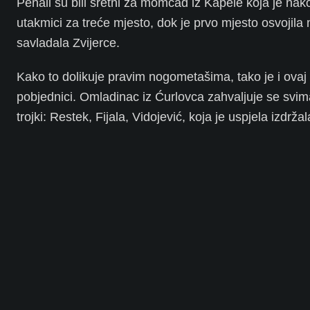
Penali su bili sretni za momčad iz Kapele koja je nak
utakmici za treće mjesto, dok je prvo mjesto osvojila
savladala Zvijerce.
Kako to dolikuje pravim nogometašima, tako je i ovaj 
pobjednici. Omladinac iz Ćurlovca zahvaljuje se svim
trojki: Restek, Fijala, Vidojević, koja je uspjela izdržal