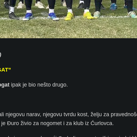
)
GAT”
ogat
ipak je bio nešto drugo.
li njegovu narav, njegovu tvrdu kost, želju za pravednoš
e Đuro živio za nogomet i za klub iz Ćurlovca.