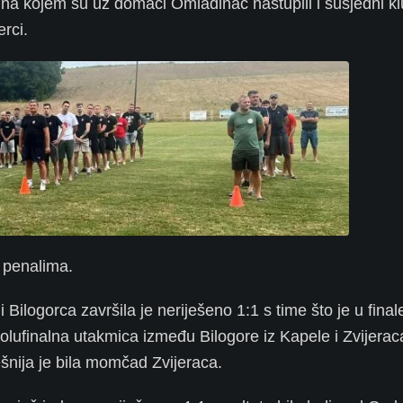
na kojem su uz domaći Omladinac nastupili i susjedni kl
erci.
 penalima.
ilogorca završila je neriješeno 1:1 s time što je u final
a polufinalna utakmica između Bilogore iz Kapele i Zvijerac
ešnija je bila momčad Zvijeraca.