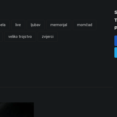
S
T
ela
live
ljubav
memorijal
momčad
P
veliko trojstvo
zvijerci