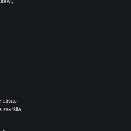
ubovi,
e otišao
a završila