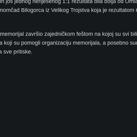
on još jednog neriješenog 1:1 rezultata bila bolja od Oml
 momčad Bilogorca iz Velikog Trojstva koja je rezultatom 
memorijal završio zajedničkom feštom na kojoj su svi bil
a koji su pomogli organizaciju memorijala, a posebno su
a sve pritiske.