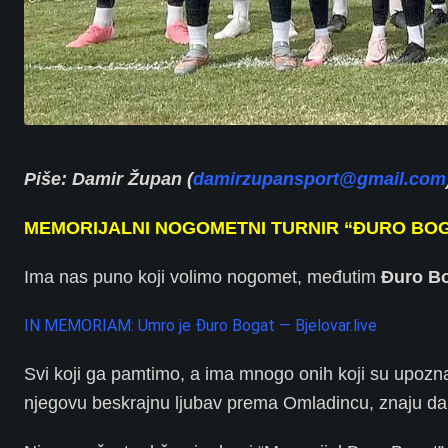
Piše: Damir Župan (
damirzupansport@gmail.com
MEMORIJALNI NOGOMETNI TURNIR “ĐURO BO
Ima nas puno koji volimo nogomet, međutim
Đuro B
IN MEMORIAM: Umro je Đuro Bogat — Bjelovar.live
Svi koji ga pamtimo, a ima mnogo onih koji su upozna
njegovu beskrajnu ljubav prema Omladincu, znaju da j