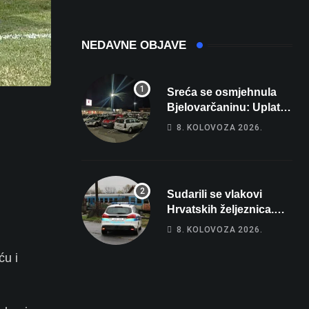
domaćina
Europskog
prvenstva
NEDAVNE OBJAVE
Sreća se osmjehnula
Bjelovarčaninu: Uplatio
samo 4 eura, a osvojio
8. KOLOVOZA 2026.
više od 80 tisuća eura
Sudarili se vlakovi
Hrvatskih željeznica.
Šestero osoba teško
8. KOLOVOZA 2026.
ozlijeđeno, mlađa žena
na intenzivnoj
ću i