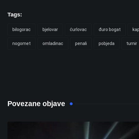
Tags:
bilogorac
bjelovar
ćurlovac
đuro bogat
kap
nogomet
omladinac
penali
pobjeda
turnir
Povezane objave