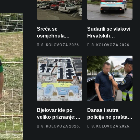
Sreća se
Sudarili se vlakovi
osmjehnula
Hrvatskih
Bjelovarčaninu:
željeznica. Šestero
8. KOLOVOZA 2026.
8. KOLOVOZA 2026.
Uplatio samo 4
osoba teško
eura, a osvojio
ozlijeđeno, mlađa
više od 80 tisuća
žena na
eura
intenzivnoj
Bjelovar ide po
Danas i sutra
veliko priznanje:
policija ne prašta:
Hrebak danas u
Na cestama su
8. KOLOVOZA 2026.
8. KOLOVOZA 2026.
Parizu predstavlja
posebno na meti
Wellovar za
ovi prekršaji