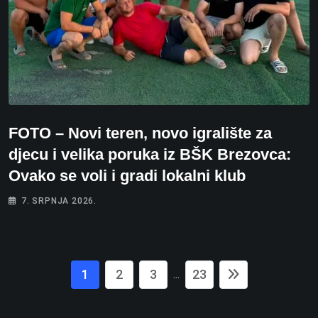
FOTO – Novi teren, novo igralište za
djecu i velika poruka iz BŠK Brezovca:
Ovako se voli i gradi lokalni klub
7. SRPNJA 2026.
1
2
3
23
...