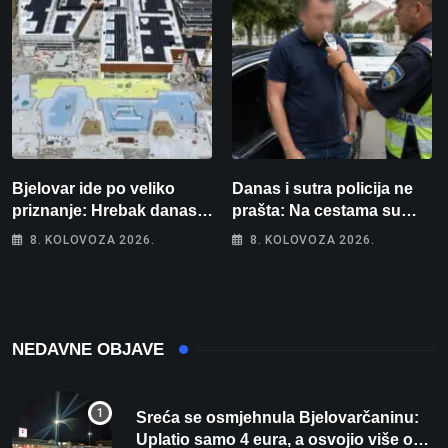
Bjelovar ide po veliko
Danas i sutra policija ne
priznanje: Hrebak danas u
prašta: Na cestama su
Parizu predstavlja
posebno na meti ovi
8. KOLOVOZA 2026.
8. KOLOVOZA 2026.
Wellovar za domaćina
prekršaji
Europskog prvenstva
NEDAVNE OBJAVE
Sreća se osmjehnula Bjelovarčaninu:
Uplatio samo 4 eura, a osvojio više od