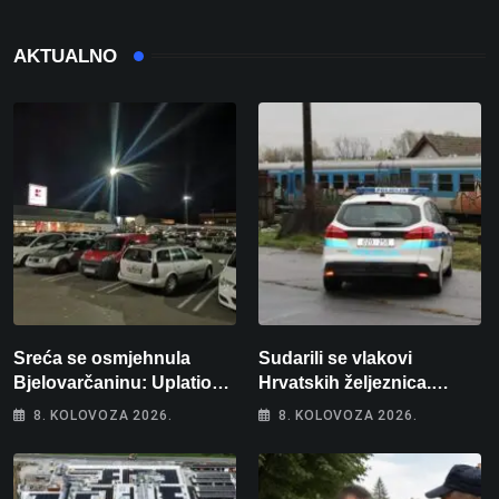
AKTUALNO
Sreća se osmjehnula
Sudarili se vlakovi
Bjelovarčaninu: Uplatio
Hrvatskih željeznica.
samo 4 eura, a osvojio
Šestero osoba teško
8. KOLOVOZA 2026.
8. KOLOVOZA 2026.
više od 80 tisuća eura
ozlijeđeno, mlađa žena na
intenzivnoj