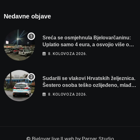
Nedavne objave
Sreća se osmjehnula Bjelovarčaninu:
Uplatio samo 4 eura, a osvojio više od
80 tisuća eura
8. KOLOVOZA 2026.
Sudarili se vlakovi Hrvatskih željeznica.
Šestero osoba teško ozlijeđeno, mlađa
žena na intenzivnoj
8. KOLOVOZA 2026.
© Bjelovar.live || web by
Parpar Studio