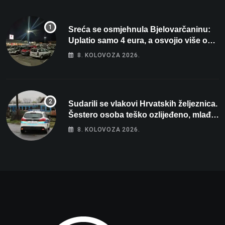
Sreća se osmjehnula Bjelovarčaninu:
Uplatio samo 4 eura, a osvojio više od
80 tisuća eura
8. KOLOVOZA 2026.
Sudarili se vlakovi Hrvatskih željeznica.
Šestero osoba teško ozlijeđeno, mlađa
žena na intenzivnoj
8. KOLOVOZA 2026.