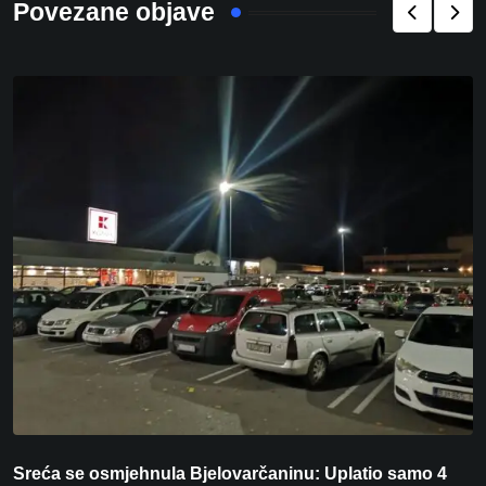
Povezane objave
Sreća se osmjehnula Bjelovarčaninu: Uplatio samo 4
F