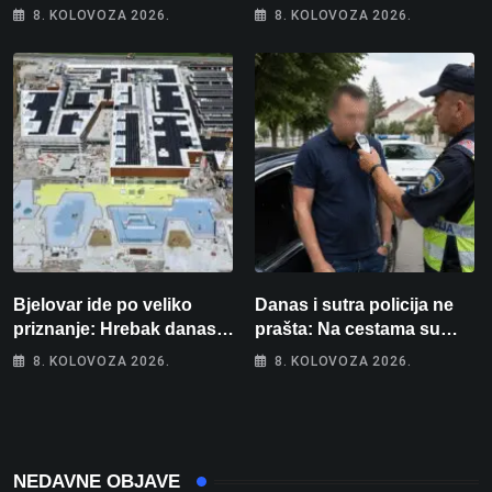
samo 4 eura, a osvojio
Šestero osoba teško
8. KOLOVOZA 2026.
8. KOLOVOZA 2026.
više od 80 tisuća eura
ozlijeđeno, mlađa žena na
intenzivnoj
Bjelovar ide po veliko
Danas i sutra policija ne
priznanje: Hrebak danas u
prašta: Na cestama su
Parizu predstavlja
posebno na meti ovi
8. KOLOVOZA 2026.
8. KOLOVOZA 2026.
Wellovar za domaćina
prekršaji
Europskog prvenstva
NEDAVNE OBJAVE