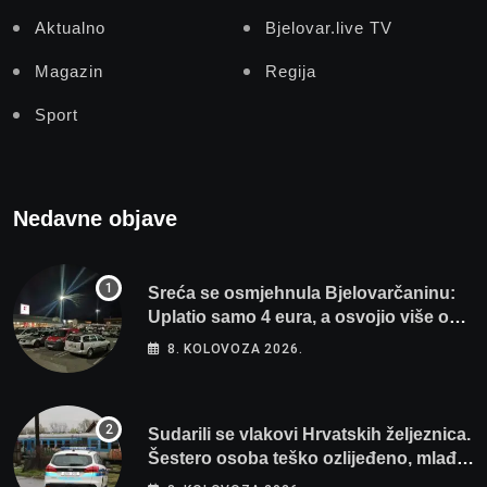
Aktualno
Bjelovar.live TV
Magazin
Regija
Sport
Nedavne objave
Sreća se osmjehnula Bjelovarčaninu:
Uplatio samo 4 eura, a osvojio više od
80 tisuća eura
8. KOLOVOZA 2026.
Sudarili se vlakovi Hrvatskih željeznica.
Šestero osoba teško ozlijeđeno, mlađa
žena na intenzivnoj