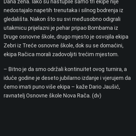
Dana žena. Iako su nastupile samo tri ekipe nije
nedostajalo napetih trenutaka i silnog bodrenja iz
gledališta. Nakon što su svi međusobno odigrali
utakmicu prijelazni je pehar pripao Bombama iz
Druge osnovne škole, drugo mjesto je osvojila ekipa
Zebri iz Treće osnovne škole, dok su se domaćini,
ekipa Račica morali zadovoljiti trećim mjestom.
– Bitno je da smo održali kontinuitet ovog turnira, a
iduće godine je deseto jubilarno izdanje i vjerujem da
ćemo imati puno više ekipa – kaže Dario Jaušić,
ravnatelj Osnovne škole Nova Rača. (dv)