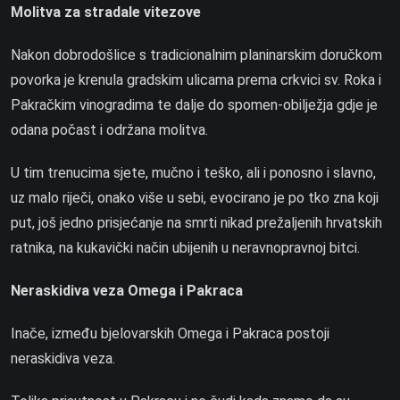
Molitva za stradale vitezove
Nakon dobrodošlice s tradicionalnim planinarskim doručkom
povorka je krenula gradskim ulicama prema crkvici sv. Roka i
Pakračkim vinogradima te dalje do spomen-obilježja gdje je
odana počast i održana molitva.
U tim trenucima sjete, mučno i teško, ali i ponosno i slavno,
uz malo riječi, onako više u sebi, evocirano je po tko zna koji
put, još jedno prisjećanje na smrti nikad prežaljenih hrvatskih
ratnika, na kukavički način ubijenih u neravnopravnoj bitci.
Neraskidiva veza Omega i Pakraca
Inače, između bjelovarskih Omega i Pakraca postoji
neraskidiva veza.