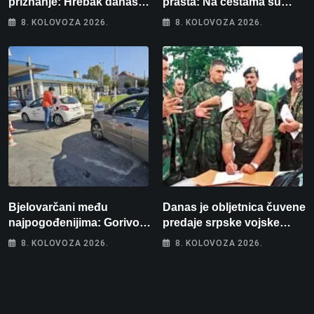
priznanje: Hrebak danas u
prašta: Na cestama su
Parizu predstavlja
posebno na meti ovi
8. KOLOVOZA 2026.
8. KOLOVOZA 2026.
Wellovar za domaćina
prekršaji
Europskog prvenstva
Bjelovarčani među
Danas je obljetnica čuvene
najpogođenijima: Gorivo
predaje srpske vojske
im pojede gotovo 6 posto
generalu Petru Stipetiću
8. KOLOVOZA 2026.
8. KOLOVOZA 2026.
plaće