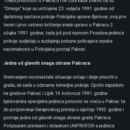
Tolika prisutnost u Pakracu i ne čudi kada znamo da su
”Omege” koje su ustrojene 23. veljače 1991. godine od
djelatnog sastava policije Policijske uprave Bjelovar, svoj prvi
teren i prvo vatreno krštenje imale upravo u Pakracu 2.
ožujka 1991. godine, tada još pod nazivom Posebna jedinica
policije sudjeluju u suzbijanju pobune policajaca srpske
nacionalnosti u Policijskoj postaji Pakrac.
Jedna od glavnih snaga obrane Pakraca
Smirivanjem novonastale situacije ostaju i dalje prisutni u
gradu, ali sada u odorama temeljne policije. Općim napadom
na gradove Pakrac i Lipik 19. kolovoza 1991. godine
bjelovarska specijalna jedinica ponovno se vraća u Pakrac te
do potpisivanja Sarajevskog primirja u siječnju 1992. godine i
postaje jedna od glavnih snaga obrane grada Pakraca.
Potpisanim primirjem i dolaskom UNPROFOR-a jedinica