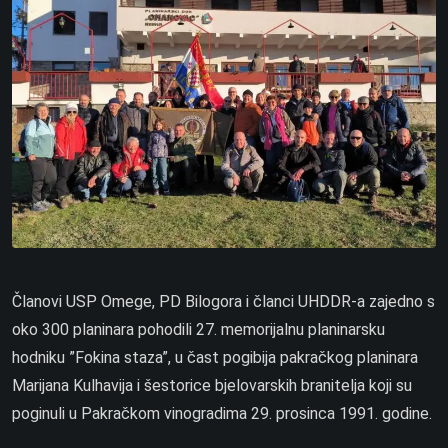
Članovi USP Omege, PD Bilogora i članci UHDDR-a zajedno s
oko 300 planinara pohodili 27. memorijalnu planinarsku
hodniku ”Fokina staza”, u čast pogibija pakračkog planinara
Marijana Kulhavija i šestorice bjelovarskih branitelja koji su
poginuli u Pakračkom vinogradima 29. prosinca 1991. godine.