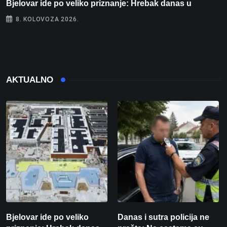
Bjelovar ide po veliko priznanje: Hrebak danas u
D
8. KOLOVOZA 2026.
AKTUALNO
Bjelovar ide po veliko
Danas i sutra policija ne