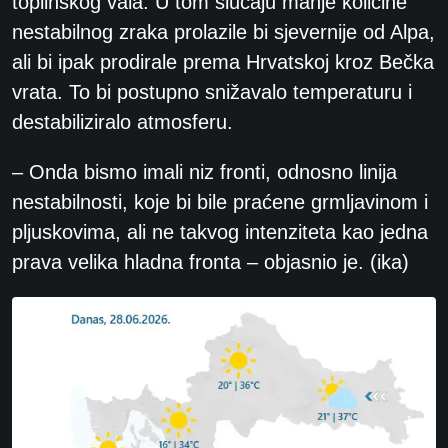
toplinskog vala. U tom slučaju manje količine
nestabilnog zraka prolazile bi sjevernije od Alpa,
ali bi ipak prodirale prema Hrvatskoj kroz Bečka
vrata. To bi postupno snižavalo temperaturu i
destabiliziralo atmosferu.
– Onda bismo imali niz fronti, odnosno linija
nestabilnosti, koje bi bile praćene grmljavinom i
pljuskovima, ali ne takvog intenziteta kao jedna
prava velika hladna fronta – objasnio je. (ika)