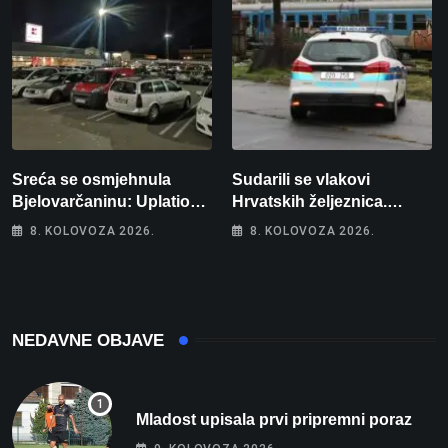
Sreća se osmjehnula
Sudarili se vlakovi
Bjelovarčaninu: Uplatio
Hrvatskih željeznica.
samo 4 eura, a osvojio
Šestero osoba teško
8. KOLOVOZA 2026.
8. KOLOVOZA 2026.
više od 80 tisuća eura
ozlijeđeno, mlađa žena na
intenzivnoj
NEDAVNE OBJAVE
Mladost upisala prvi pripremni poraz