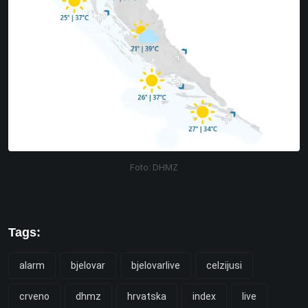
Foto: DHMZ
Tags:
alarm
bjelovar
bjelovarlive
celzijusi
crveno
dhmz
hrvatska
index
live