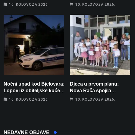
njegova reakcija je
10. KOLOVOZA 2026.
10. KOLOVOZA 2026.
urnebesna
Noćni upad kod Bjelovara:
Djeca u prvom planu:
Lopovi iz obiteljske kuće
Nova Rača spojila
odnijeli novac i zlato
nogomet, programiranje,
10. KOLOVOZA 2026.
10. KOLOVOZA 2026.
engleski i folklor u jedan
projekt
NEDAVNE OBJAVE