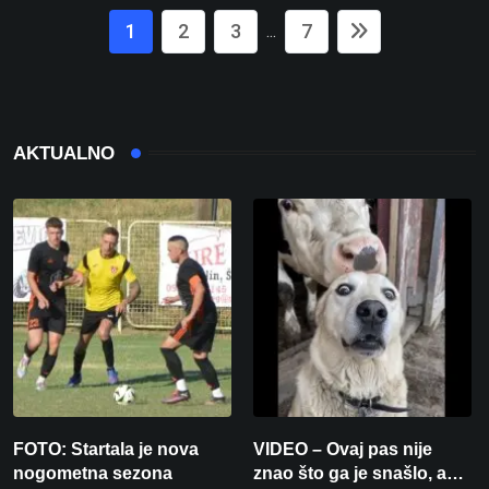
1
2
3
7
...
AKTUALNO
FOTO: Startala je nova
VIDEO – Ovaj pas nije
nogometna sezona
znao što ga je snašlo, a