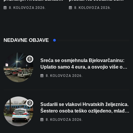
Parizu predstavlja
posebno na meti ovi
8. KOLOVOZA 2026.
8. KOLOVOZA 2026.
Wellovar za domaćina
prekršaji
Europskog prvenstva
NEDAVNE OBJAVE
Sreća se osmjehnula Bjelovarčaninu:
Uplatio samo 4 eura, a osvojio više od
80 tisuća eura
8. KOLOVOZA 2026.
Sudarili se vlakovi Hrvatskih željeznica.
Šestero osoba teško ozlijeđeno, mlađa
žena na intenzivnoj
8. KOLOVOZA 2026.