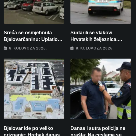
Sreća se osmjehnula
Sudarili se vlakovi
Bjelovarčaninu: Uplatio
Hrvatskih željeznica.
samo 4 eura, a osvojio
Šestero osoba teško
8. KOLOVOZA 2026.
8. KOLOVOZA 2026.
više od 80 tisuća eura
ozlijeđeno, mlađa žena na
intenzivnoj
Bjelovar ide po veliko
Danas i sutra policija ne
priznanje: Hrebak danas u
prašta: Na cestama su