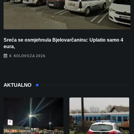
Sreća se osmjehnula Bjelovarčaninu: Uplatio samo 4
S
eura,
t
8. KOLOVOZA 2026.
AKTUALNO