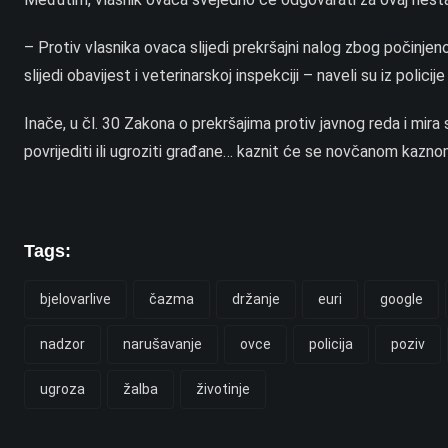
– Protiv vlasnika ovaca slijedi prekršajni nalog zbog počinjen
slijedi obavijest i veterinarskoj inspekciji – naveli su iz policij
Inače, u čl. 30 Zakona o prekršajima protiv javnog reda i mira
povrijediti ili ugroziti građane… kaznit će se novčanom kazn
Tags:
bjelovarlive
čazma
držanje
euri
google
nadzor
narušavanje
ovce
policija
poziv
ugroza
žalba
životinje