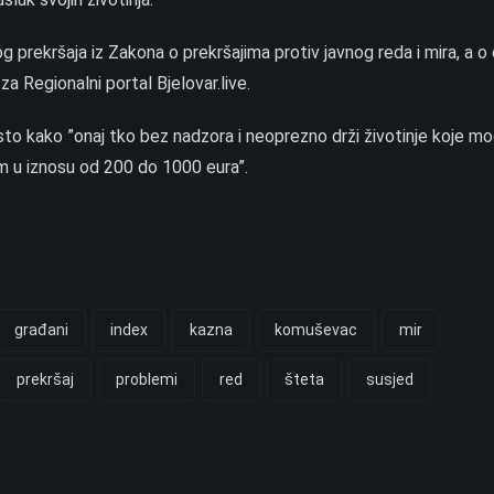
og prekršaja iz Zakona o prekršajima protiv javnog reda i mira, a 
e za Regionalni portal Bjelovar.live.
 sto kako ”onaj tko bez nadzora i neoprezno drži životinje koje m
om u iznosu od 200 do 1000 eura”.
građani
index
kazna
komuševac
mir
prekršaj
problemi
red
šteta
susjed