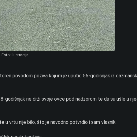
Foto: Ilustracija
i na teren povodom poziva koji im je uputio 56-godišnjak iz čazmans
n 28-godišnjak ne drži svoje ovce pod nadzorom te da su ušle u nje
 u vrtu nije bilo, što je navodno potvrdio i sam vlasnik.
luk svojih životinja.