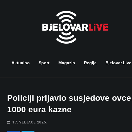
Skip
to
content
Aktualno
Sport
Magazin
Regija
Bjelovar.live
Policiji prijavio susjedove ovce:
1000 eura kazne
17. VELJAČE 2025.