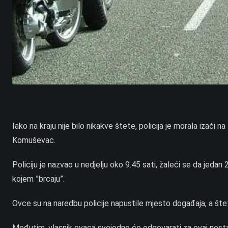
Iako na kraju nije bilo nikakve štete, policija je morala izać
Komuševac.
Policiju je nazvao u nedjelju oko 9.45 sati, žaleći se da jeda
kojem ”brcaju”.
Ovce su na naredbu policije napustile mjesto događaja, a štete
Međutim, vlasnik ovaca svejedno će odgovarati za ovaj nestaš