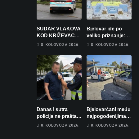
SUDAR VLAKOVA
Bjelovar ide po
KOD KRIŽEVACA:
veliko priznanje:
Ima ozlijeđenih,
Hrebak danas u
8. KOLOVOZA 2026.
8. KOLOVOZA 2026.
jedna osoba
Parizu predstavlja
odvezena
Wellovar za
helikopterom
domaćina
Europskog
prvenstva
Danas i sutra
Bjelovarčani među
policija ne prašta:
najpogođenijima:
Na cestama su
Gorivo im pojede
8. KOLOVOZA 2026.
8. KOLOVOZA 2026.
posebno na meti
gotovo 6 posto
ovi prekršaji
plaće