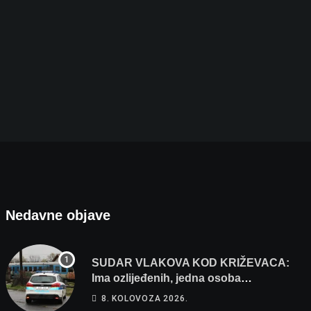
Bjelovar ide po veliko priznanje: Hrebak danas u
8. KOLOVOZA 2026.
Nedavne objave
SUDAR VLAKOVA KOD KRIŽEVACA:
Ima ozlijeđenih, jedna osoba
odvezena helikopterom
8. KOLOVOZA 2026.