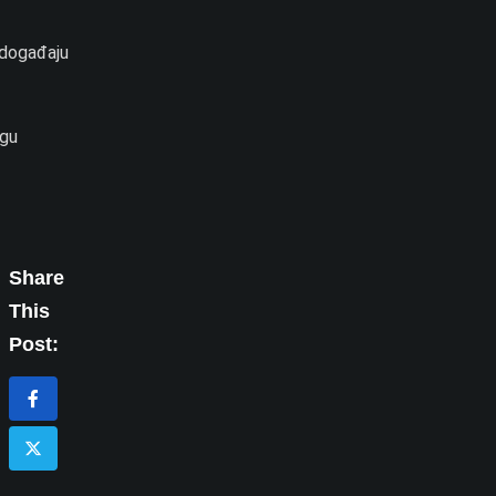
o događaju
ogu
Share
This
Post: