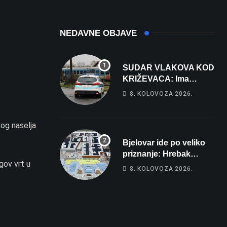
NEDAVNE OBJAVE
SUDAR VLAKOVA KOD
KRIŽEVACA: Ima
ozlijeđenih, jedna
8. KOLOVOZA 2026.
osoba odvezena
helikopterom
kog naselja
Bjelovar ide po veliko
priznanje: Hrebak
gov vrt u
danas u Parizu
8. KOLOVOZA 2026.
predstavlja Wellovar za
domaćina Europskog
prvenstva