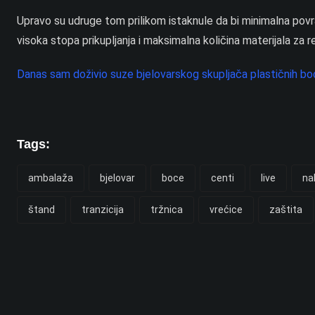
Upravo su udruge tom prilikom istaknule da bi minimalna povra
visoka stopa prikupljanja i maksimalna količina materijala za reci
Danas sam doživio suze bjelovarskog skupljača plastičnih boc
Tags:
ambalaža
bjelovar
boce
centi
live
na
štand
tranzicija
tržnica
vrećice
zaštita