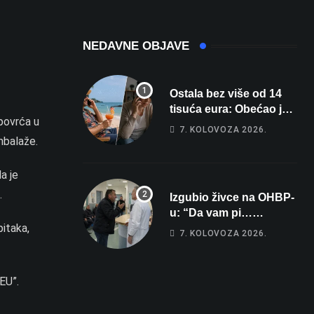
promjena vremena
zlato na
zahtjevnom Kajak
kupu POSKOK 3
NEDAVNE OBJAVE
Ostala bez više od 14
tisuća eura: Obećao joj
povrća u
auto za tjedan dana, a
7. KOLOVOZA 2026.
zatim izmišljao
mbalaže.
opravdanja
a je
.
Izgubio živce na OHBP-
u: “Da vam pi…
itaka,
materina!” Zbog člana
7. KOLOVOZA 2026.
obitelji vrijeđao i vikao
na djelatnike
EU”.