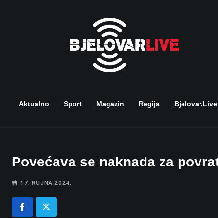
Skip
to
content
Aktualno
Sport
Magazin
Regija
Bjelovar.live
Povećava se naknada za povrat
17. RUJNA 2024.