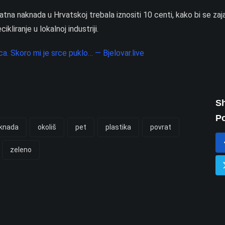
tna naknada u Hrvatskoj trebala iznositi 10 centi, kako bi se zaj
kliranje u lokalnoj industriji.
a. Skoro mi je srce puklo… — Bjelovar.live
Sh
Po
knada
okoliš
pet
plastika
povrat
zeleno