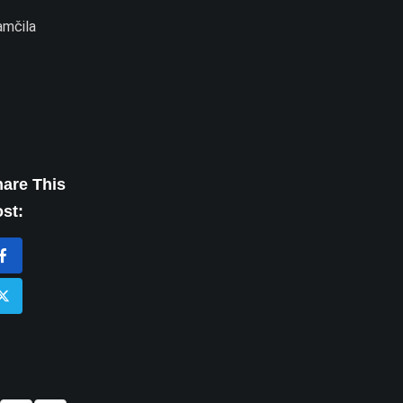
amčila
are This
st: