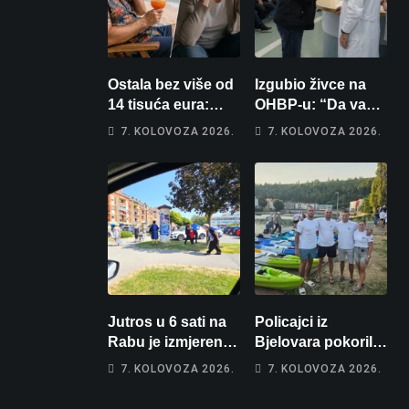
Ostala bez više od
Izgubio živce na
14 tisuća eura:
OHBP-u: “Da vam
Obećao joj auto za
pi… materina!”
7. KOLOVOZA 2026.
7. KOLOVOZA 2026.
tjedan dana, a
Zbog člana obitelji
zatim izmišljao
vrijeđao i vikao na
opravdanja
djelatnike
Jutros u 6 sati na
Policajci iz
Rabu je izmjereno
Bjelovara pokorili
31, u Bjelovaru
Zrmanju!
7. KOLOVOZA 2026.
7. KOLOVOZA 2026.
malo više od 25.
Magdalena i
Stiže nam
Tomislav osvojili