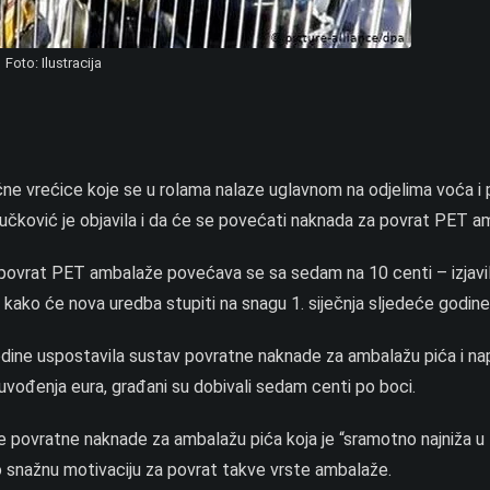
Foto: Ilustracija
čne vrećice koje se u rolama nalaze uglavnom na odjelima voća i 
 Vučković je objavila i da će se povećati naknada za povrat PET a
a povrat PET ambalaže povećava se sa sedam na 10 centi – izjavil
e kako će nova uredba stupiti na snagu 1. siječnja sljedeće godine
odine uspostavila sustav povratne naknade za ambalažu pića i nap
n uvođenja eura, građani su dobivali sedam centi po boci.
e povratne naknade za ambalažu pića koja je “sramotno najniža u 
o snažnu motivaciju za povrat takve vrste ambalaže.