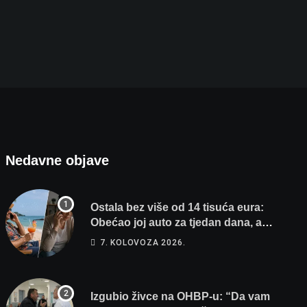
Izgubio živce na OHBP-u: “Da vam pi… materina!
7. KOLOVOZA 2026.
Nedavne objave
Ostala bez više od 14 tisuća eura:
Obećao joj auto za tjedan dana, a
zatim izmišljao opravdanja
7. KOLOVOZA 2026.
Izgubio živce na OHBP-u: “Da vam