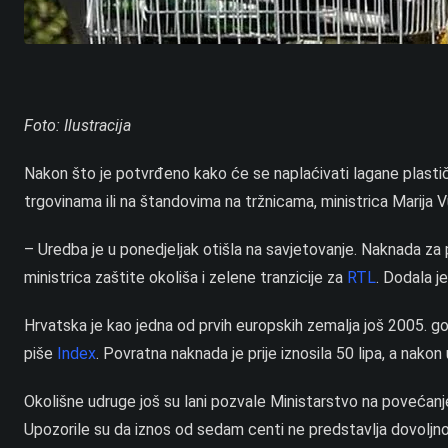
Foto: Ilustracija
Nakon što je potvrđeno kako će se naplaćivati lagane plasti
trgovinama ili na štandovima na tržnicama, ministrica Marija
– Uredba je u ponedjeljak otišla na savjetovanje. Naknada z
ministrica zaštite okoliša i zelene tranzicije za
RTL
. Dodala j
Hrvatska je kao jedna od prvih europskih zemalja još 2005. g
piše
Index
. Povratna naknada je prije iznosila 50 lipa, a nako
Okolišne udruge još su lani pozvale Ministarstvo na povećanj
Upozorile su da iznos od sedam centi ne predstavlja dovoljn