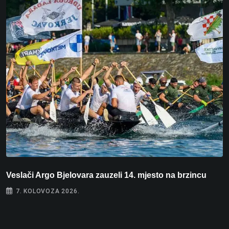
Veslači Argo Bjelovara zauzeli 14. mjesto na brzincu
V
7. KOLOVOZA 2026.