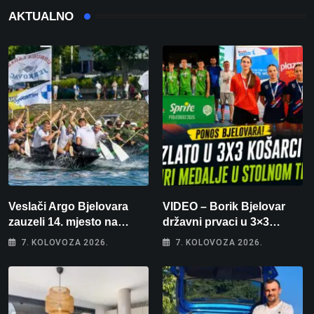
AKTUALNO
Veslači Argo Bjelovara
VIDEO – Borik Bjelovar
zauzeli 14. mjesto na
državni prvaci u 3×3
brzincu
košarci, Klara Končar je
7. KOLOVOZA 2026.
7. KOLOVOZA 2026.
prvakinja Hrvatske u
stolnom tenisu!