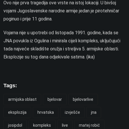
Ovo nije prva tragedija ove vrste na istoj lokaciji. U bivšoj
vojarni Jugoslavenske narodne armije jedan je pirotehničar
poginuo i prije 11 godina.
Vojarna nije u upotrebi od listopada 1991. godine, kada se
JNA povukla iz Ogulina i minirala cijeli kompleks, uključujući
tada najveće skladište oružja i streljiva 5. armijske oblasti.
Eksplozije su tog dana odjekivale satima. (ika)
Tags:
armijska oblast
bjelovar
bjelovarlive
eksplozija
hrvatska
izvješće
jna
josipdol
kompleks
live
matej robić