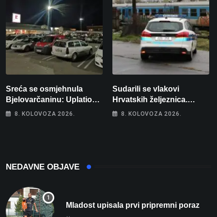
Sreća se osmjehnula
Sudarili se vlakovi
Bjelovarčaninu: Uplatio
Hrvatskih željeznica.
samo 4 eura, a osvojio
Šestero osoba teško
8. KOLOVOZA 2026.
8. KOLOVOZA 2026.
više od 80 tisuća eura
ozlijeđeno, mlađa žena na
intenzivnoj
NEDAVNE OBJAVE
Mladost upisala prvi pripremni poraz