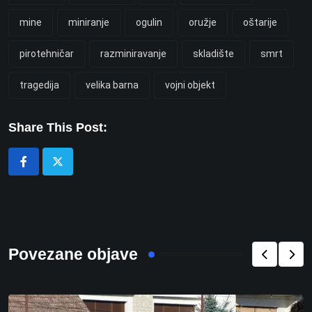
mine
miniranje
ogulin
oružje
oštarije
pirotehničar
razminiravanje
skladište
smrt
tragedija
velika barna
vojni objekt
Share This Post:
Povezane objave