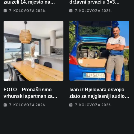
zauzeli 14. mjesto na
državni prvaci u 3×3
brzincu
košarci, Klara Končar je
7. KOLOVOZA 2026.
7. KOLOVOZA 2026.
prvakinja Hrvatske u
stolnom tenisu!
FOTO – Pronašli smo
Ivan iz Bjelovara osvojio
vrhunski apartman za
zlato za najglasniji audio
odmor: Pogled na more, tri
sustav i srušio osobni
7. KOLOVOZA 2026.
7. KOLOVOZA 2026.
spavaće sobe i terasa koja
rekord od čak 145,9 dB!
osvaja