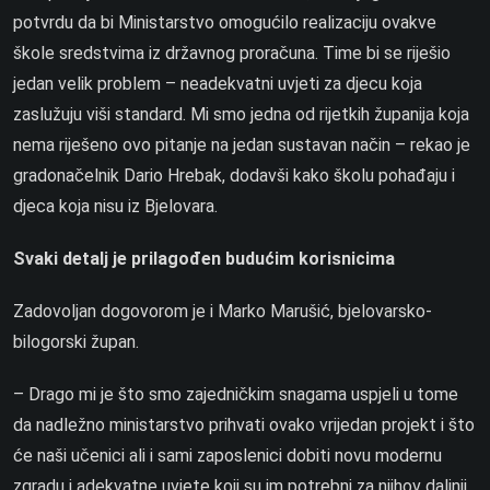
potvrdu da bi Ministarstvo omogućilo realizaciju ovakve
škole sredstvima iz državnog proračuna. Time bi se riješio
jedan velik problem – neadekvatni uvjeti za djecu koja
zaslužuju viši standard. Mi smo jedna od rijetkih županija koja
nema riješeno ovo pitanje na jedan sustavan način – rekao je
gradonačelnik Dario Hrebak, dodavši kako školu pohađaju i
djeca koja nisu iz Bjelovara.
Svaki detalj je prilagođen budućim korisnicima
Zadovoljan dogovorom je i Marko Marušić, bjelovarsko-
bilogorski župan.
– Drago mi je što smo zajedničkim snagama uspjeli u tome
da nadležno ministarstvo prihvati ovako vrijedan projekt i što
će naši učenici ali i sami zaposlenici dobiti novu modernu
zgradu i adekvatne uvjete koji su im potrebni za njihov daljnji