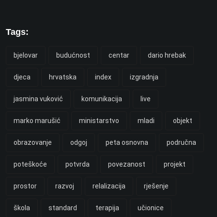
Tags:
bjelovar
budućnost
centar
dario hrebak
djeca
hrvatska
index
izgradnja
jasmina vuković
komunikacija
live
marko marušić
ministarstvo
mladi
objekt
obrazovanje
odgoj
peta osnovna
područna
poteškoće
potvrda
povezanost
projekt
prostor
razvoj
relalizacija
rješenje
škola
standard
terapija
učionice