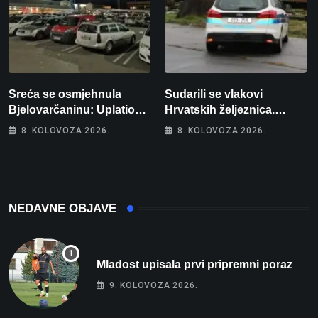
Sreća se osmjehnula
Sudarili se vlakovi
Bjelovarčaninu: Uplatio
Hrvatskih željeznica.
samo 4 eura, a osvojio
Šestero osoba teško
8. KOLOVOZA 2026.
8. KOLOVOZA 2026.
više od 80 tisuća eura
ozlijeđeno, mlađa žena na
intenzivnoj
NEDAVNE OBJAVE
Mladost upisala prvi pripremni poraz
9. KOLOVOZA 2026.