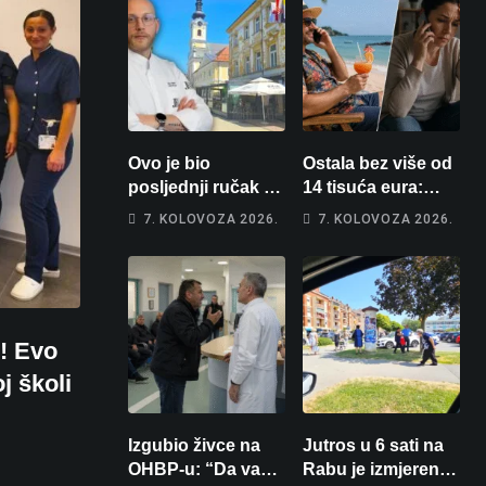
Ovo je bio
Ostala bez više od
posljednji ručak u
14 tisuća eura:
Franzu: Poznati
Obećao joj auto za
7. KOLOVOZA 2026.
7. KOLOVOZA 2026.
restoran otišao u
tjedan dana, a
povijest, a
zatim izmišljao
Michelinov chef
opravdanja
sprema veliko
iznenađenje za
u! Evo
Bjelovar
j školi
Izgubio živce na
Jutros u 6 sati na
OHBP-u: “Da vam
Rabu je izmjereno