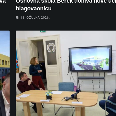
ava
Osnovna škola Berek dobiva nove uči
blagovaonicu
11. OŽUJKA 2026.