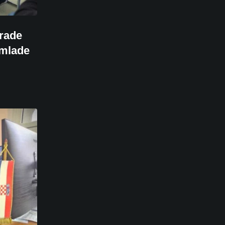
grade
 mlade