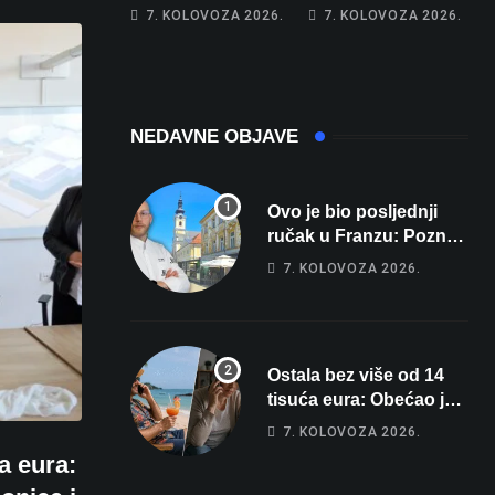
pi… materina!”
31, u Bjelovaru
7. KOLOVOZA 2026.
7. KOLOVOZA 2026.
Zbog člana obitelji
malo više od 25.
vrijeđao i vikao na
Stiže nam
djelatnike
promjena vremena
NEDAVNE OBJAVE
Ovo je bio posljednji
ručak u Franzu: Poznati
restoran otišao u
7. KOLOVOZA 2026.
povijest, a Michelinov
chef sprema veliko
iznenađenje za
Bjelovar
Ostala bez više od 14
tisuća eura: Obećao joj
auto za tjedan dana, a
7. KOLOVOZA 2026.
zatim izmišljao
a eura:
opravdanja