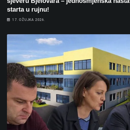
sjeveru Bjelovara – jednosmjenska nast
starta u rujnu!
17. OŽUJKA 2026.