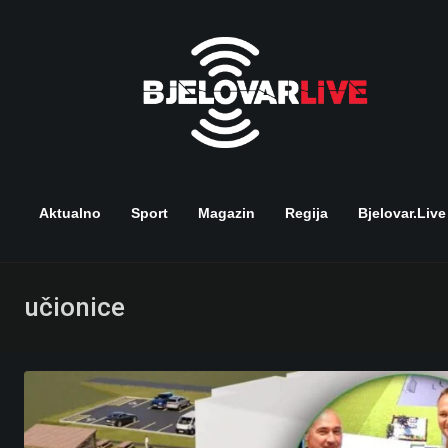
Skip
to
content
Aktualno
Sport
Magazin
Regija
Bjelovar.live
učionice