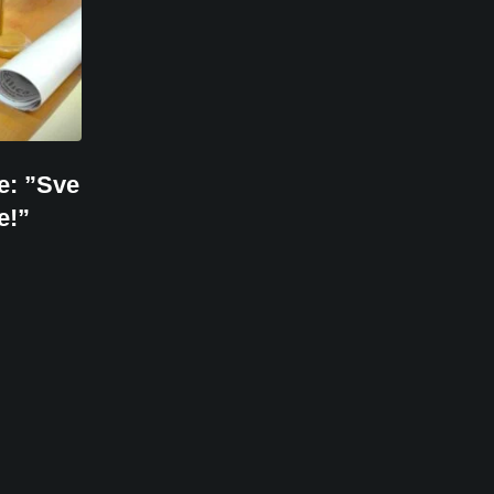
ce: ”Sve
e!”