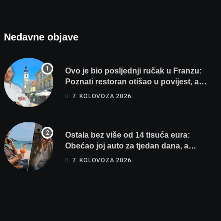
Nedavne objave
Ovo je bio posljednji ručak u Franzu:
Poznati restoran otišao u povijest, a
Michelinov chef sprema veliko
7. KOLOVOZA 2026.
iznenađenje za Bjelovar
Ostala bez više od 14 tisuća eura:
Obećao joj auto za tjedan dana, a
zatim izmišljao opravdanja
7. KOLOVOZA 2026.