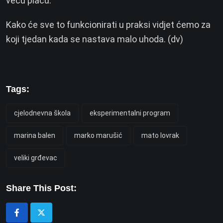
veću plaću.
Kako će sve to funkcionirati u praksi vidjet ćemo za
koji tjedan kada se nastava malo uhoda. (dv)
Tags:
cjelodnevna škola
eksperimentalni program
marina balen
marko marušić
mato lovrak
veliki grđevac
Share This Post: