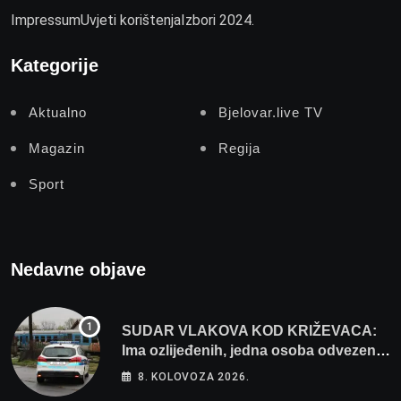
Impressum
Uvjeti korištenja
Izbori 2024.
Kategorije
Aktualno
Bjelovar.live TV
Magazin
Regija
Sport
Nedavne objave
SUDAR VLAKOVA KOD KRIŽEVACA:
Ima ozlijeđenih, jedna osoba odvezena
helikopterom
8. KOLOVOZA 2026.