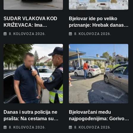
SUDAR VLAKOVA KOD
Bjelovar ide po veliko
KRIŽEVACA: Ima
priznanje: Hrebak danas u
ozlijeđenih, jedna osoba
Parizu predstavlja
8. KOLOVOZA 2026.
8. KOLOVOZA 2026.
odvezena helikopterom
Wellovar za domaćina
Europskog prvenstva
Danas i sutra policija ne
Bjelovarčani među
prašta: Na cestama su
najpogođenijima: Gorivo
posebno na meti ovi
im pojede gotovo 6 posto
8. KOLOVOZA 2026.
8. KOLOVOZA 2026.
prekršaji
plaće