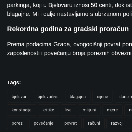
parkinga, koji u Bjelovaru iznosi 50 centi, dok
blagajne. Mi i dalje nastavljamo s ubrzanom pol
Rekordna godina za gradski proračun
Prema podacima Grada, ovogodišnji povrat porez
zaposlenosti i povećanju broja poreznih obveznik
Tags:
bjelovar
bjelovarlive
blagajna
cijene
dario 
konotacije
kritike
live
milijuni
mjere
n
porez
povećanje
povrat
računi
razvoj