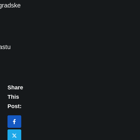
 gradske
astu
Share
This
Post: