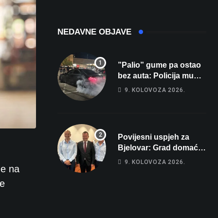
NEDAVNE OBJAVE
”Palio” gume pa ostao
bez auta: Policija mu
prekinula ”show” na
9. KOLOVOZA 2026.
parkingu u Bjelovaru
Povijesni uspjeh za
Bjelovar: Grad domaćin
Europskog juniorskog
9. KOLOVOZA 2026.
ne na
prvenstva u plivanju
2027!
le