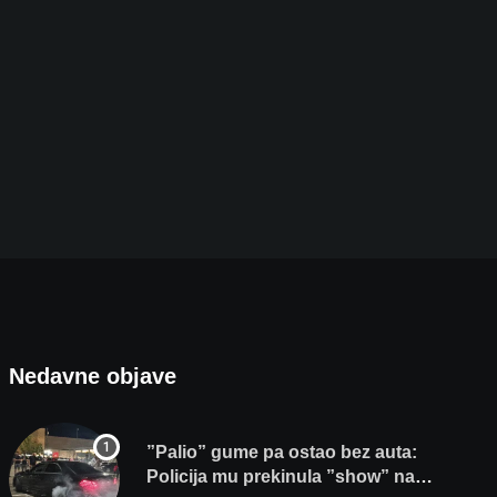
Povijesni uspjeh za Bjelovar: Grad domaćin Eur
9. KOLOVOZA 2026.
Nedavne objave
”Palio” gume pa ostao bez auta:
Policija mu prekinula ”show” na