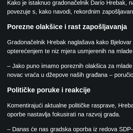
Kako je istaknuo gradonačelnik Dario Hrebak, n
povezuje s, kako navodi, rekordnim zapošljavan
Porezne olakšice i rast zapošljavanja
Gradonačelnik Hrebak naglašava kako Bjelovar 
opterećenjem te niz mjera usmjerenih na mlade
– Jako puno imamo poreznih olakšica za mlade lj
novac vraća u džepove naših građana – poručio
Političke poruke i reakcije
Komentirajući aktualne političke rasprave, Hreb
oporbe nastavlja fokusirati na razvoj grada.
– Danas će nas gradska oporba iz redova SDP-a i