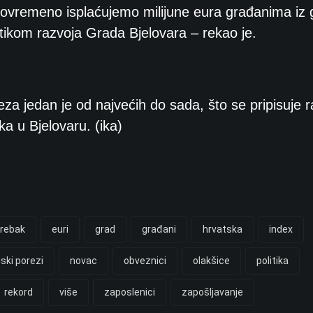
 istovremeno isplaćujemo milijune eura građanima iz
itikom razvoja Grada Bjelovara – rekao je.
a jedan je od najvećih do sada, što se pripisuje r
a u Bjelovaru. (ika)
hrebak
euri
grad
građani
hrvatska
index
iski porezi
novac
obveznici
olakšice
politika
rekord
više
zaposlenici
zapošljavanje