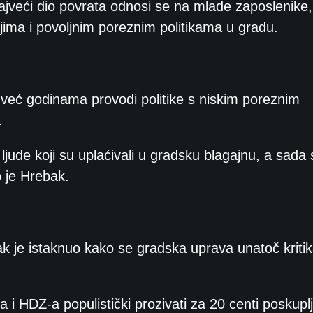
ajveći dio povrata odnosi se na mlade zaposlenike,
jima i povoljnim poreznim politikama u gradu.
već godinama provodi politike s niskim poreznim
.
ude koji su uplaćivali u gradsku blagajnu, a sada s
 je Hrebak.
ak je istaknuo kako se gradska uprava unatoč krit
 HDZ-a populistički prozivati za 20 centi poskupl