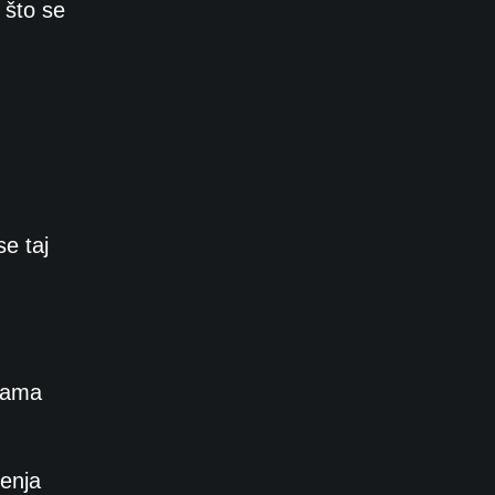
 što se
e taj
ikama
jenja