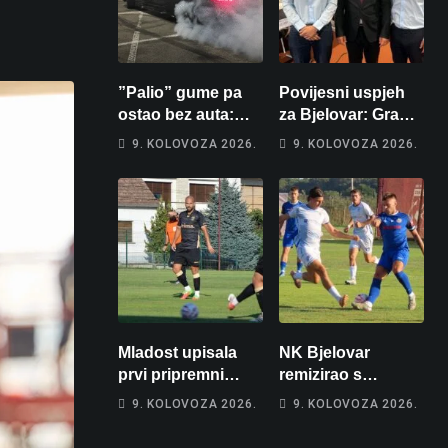
”Palio” gume pa
Povijesni uspjeh
ostao bez auta:
za Bjelovar: Grad
Policija mu
domaćin
9. KOLOVOZA 2026.
9. KOLOVOZA 2026.
prekinula ”show”
Europskog
na parkingu u
juniorskog
Bjelovaru
prvenstva u
plivanju 2027!
Mladost upisala
NK Bjelovar
prvi pripremni
remizirao s
poraz
Križevčanima
9. KOLOVOZA 2026.
9. KOLOVOZA 2026.