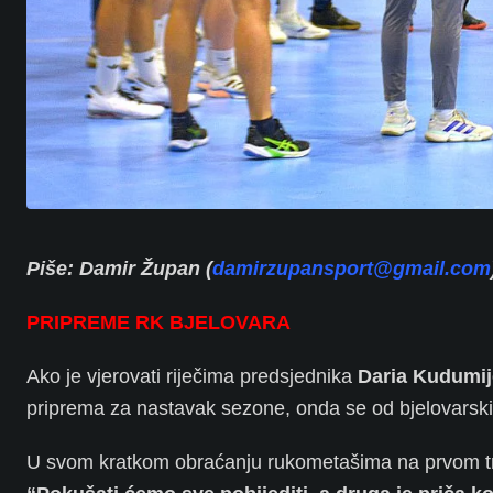
Piše: Damir Župan (
damirzupansport@gmail.com
PRIPREME RK BJELOVARA
Ako je vjerovati riječima predsjednika
Daria Kudumij
priprema za nastavak sezone, onda se od bjelovarsk
U svom kratkom obraćanju rukometašima na prvom tr