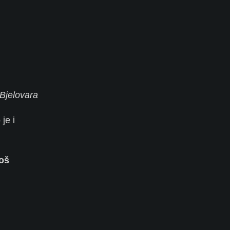
 Bjelovara
je i
još