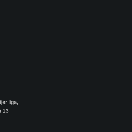
er liga,
n 13