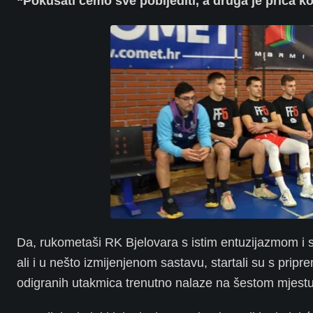
“Pokušati ćemo sve pobijediti, a druga je priča kol
Da, rukometaši RK Bjelovara s istim entuzijazmom i s 
ali i u nešto izmijenjenom sastavu, startali su s pr
odigranih utakmica trenutno nalaze na šestom mjestu