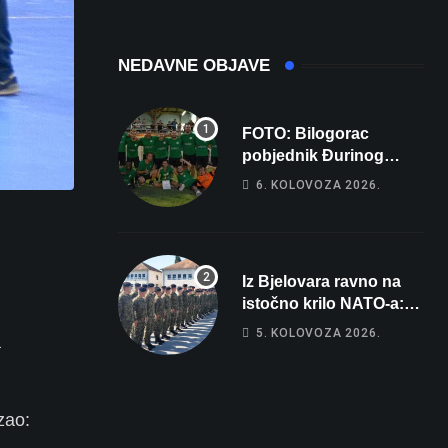
NEDAVNE OBJAVE
FOTO: Bilogorac
pobjednik Đurinog
memorijala
6. KOLOVOZA 2026.
Iz Bjelovara ravno na
istočno krilo NATO-a:
Evo kamo odlazi 82
5. KOLOVOZA 2026.
a
hrvatska vojnika i 6
vojnikinja
zao: