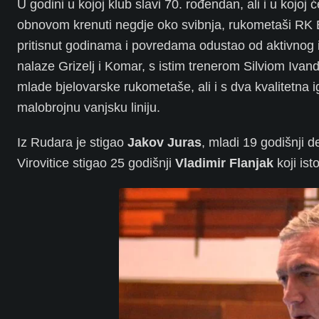
U godini u kojoj klub slavi 70. rođendan, ali i u koj
obnovom krenuti negdje oko svibnja, rukometaši RK Bj
pritisnut godinama i povredama odustao od aktivnog i
nalaze Grizelj i Komar, s istim trenerom Silviom Ivand
mlade bjelovarske rukometaše, ali i s dva kvalitetna i
malobrojnu vanjsku liniju.
Iz Rudara je stigao
Jakov Juras
, mladi 19 godišnji de
Virovitice stigao 25 godišnji
Vladimir Flanjak
koji isto