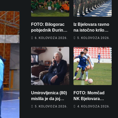
FOTO: Bilogorac
Iz Bjelovara ravno
pobjednik Đurinog
na istočno krilo
memorijala
NATO-a: Evo kamo
6. KOLOVOZA 2026.
5. KOLOVOZA 2026.
odlazi 82 hrvatska
vojnika i 6
vojnikinja
Umirovljenica (80)
FOTO: Momčad
mislila je da joj
NK Bjelovara
piše kći pa ostala
poprima jesenski
5. KOLOVOZA 2026.
4. KOLOVOZA 2026.
bez 1000 eura
izgled