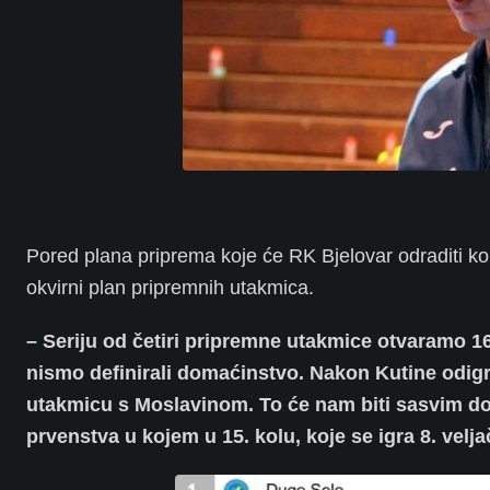
Pored plana priprema koje će RK Bjelovar odraditi komp
okvirni plan pripremnih utakmica.
– Seriju od četiri pripremne utakmice otvaramo 16
nismo definirali domaćinstvo. Nakon Kutine odig
utakmicu s Moslavinom. To će nam biti sasvim dovo
prvenstva u kojem u 15. kolu, koje se igra 8. vel