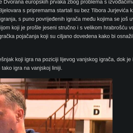
oj će Dvorana europskih prvaka zbog problema s izvođačim
elovara s pripremama startali su bez Tibora Jurjevića ko
granja, s puno povrijeđenih igrača
među kojima se još u
ijom koji je prošle jeseni stručno i s velikom hrabrošću v
gračka pojačanja koji su ciljano dovedena kako bi osnažil
šnjak koji igra na poziciji lijevog vanjskog igrača, dok je 
 tako igra na vanjskoj liniji.