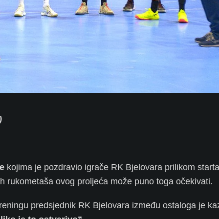
)
e
kojima je pozdravio igrače RK Bjelovara prilikom start
ih rukometaša ovog proljeća može puno toga očekivati.
eningu predsjednik RK Bjelovara između ostaloga je ka