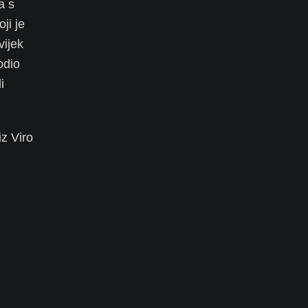
a s
ji je
vijek
odio
i
iz Viro