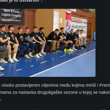
iko je to ostvarivo”.
visoko postavljenim ciljevima među kojima miriši i Premij
ipremama za nastavka drugoligaške sezone u kojoj se nako
.