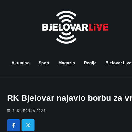
Skip
to
content
Aktualno
Sport
Magazin
Regija
Bjelovar.live
RK Bjelovar najavio borbu za vr
8. SIJEČNJA 2025.