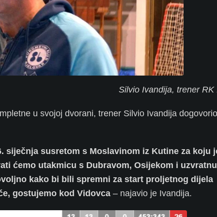
Silvio Ivandija, trener RK
letne u svojoj dvorani, trener Silvio Ivandija dogovorio 
. siječnja susretom s Moslavinom iz Kutine za koju 
rati ćemo utakmicu s Dubravom, Osijekom i uzvratnu
ljno kako bi bili spremni za start proljetnog dijela
jače, gostujemo kod Vidovca
– najavio je Ivandija.