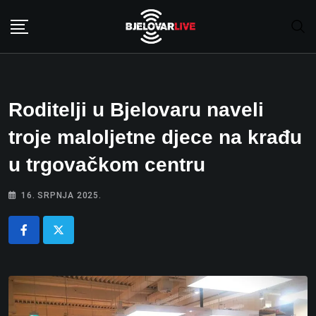
Skip
to
content
Roditelji u Bjelovaru naveli
troje maloljetne djece na krađu
u trgovačkom centru
16. SRPNJA 2025.