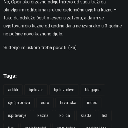
No, Općinsko državno odvjetništvo od suda traži da
okrivljenim roditeljima izrekne djelomičnu uvjetnu kaznu –
tako da odsluže šest mjeseci u zatvoru, a da im se
uvjetovani dio kazne od godinu dana ne izvrši ako u 3 godine
ne počine novo kazneno djelo.
Suđenje im uskoro treba početi. (ika)
Tags:
artikli
bjelovar
bjelovarlive
blagajna
dječja prava
euro
hrvatska
index
ispitivanje
kazna
kolica
krađa
lidl