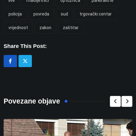
live
maloljetnici
optužnica
parkiralište
policija
povreda
sud
trgovački centar
vrijednost
zakon
zaštitar
Share This Post:
Povezane objave