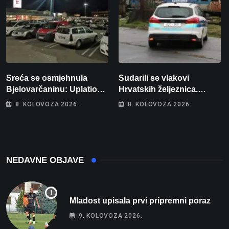
Sreća se osmjehnula
Sudarili se vlakovi
Bjelovarčaninu: Uplatio
Hrvatskih željeznica.
samo 4 eura, a osvojio
Šestero osoba teško
8. KOLOVOZA 2026.
8. KOLOVOZA 2026.
više od 80 tisuća eura
ozlijeđeno, mlađa žena na
intenzivnoj
NEDAVNE OBJAVE
Mladost upisala prvi pripremni poraz
9. KOLOVOZA 2026.