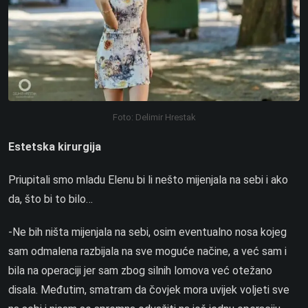
Foto: Delimir Hrestak
Estetska kirurgija
Priupitali smo mladu Elenu bi li nešto mijenjala na sebi i ako
da, što bi to bilo…
-Ne bih ništa mijenjala na sebi, osim eventualno nosa kojeg
sam odmalena razbijala na sve moguće načine, a već sam i
bila na operaciji jer sam zbog silnih lomova već otežano
disala. Međutim, smatram da čovjek mora uvijek voljeti sve