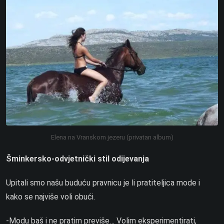
Elena na Vranskom jezeru (privatan album)
Šminkersko-odvjetnički stil odijevanja
Upitali smo našu buduću pravnicu je li pratiteljica mode i
kako se najviše voli obući.
-Modu baš i ne pratim previše… Volim eksperimentirati,