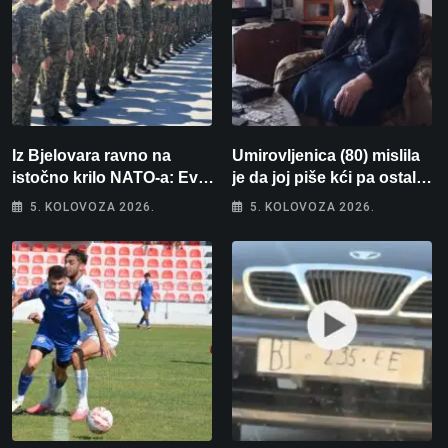
Iz Bjelovara ravno na
Umirovljenica (80) mislila
istočno krilo NATO-a: Evo
je da joj piše kći pa ostala
kamo odlazi 82 hrvatska
bez 1000 eura
5. KOLOVOZA 2026.
5. KOLOVOZA 2026.
vojnika i 6 vojnikinja