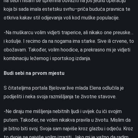
na sebi i nisam se spremna odvažiti na još jednu operaciju
koja bi sada imala estetsku svrhu–priča buduća pravnica te
otkriva kakav stil odijevanja voli kod muške populacije.
-Na muškarcu volim vidjeti traperice, ali nikako one preuske…
i košulje. I recimo da na nogama ima starke. Sive ili crvene, to
obožavam. Također, volim hoodice, a prekrasno mi je vidjeti
kombinaciju ležernog i sportskog izdanja.
Budi sebi na prvom mjestu
S čitateljima portala Bjelovar.live mlada Elena odlučila je
podijeliti i neka svoja razmišljanja te životne stavove.
-Ne diraju me mišljenja nebitnih ljudi i uvijek ću ići svojim
putem. Također, ne volim nikakva pravila u životu. Mislim da
je bitno biti svoj. Svoja sam najviše kroz glazbu i odjeću. Kroz
to dvoje se najviše volim izraziti. Jako mi je važno da radim