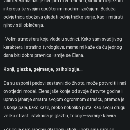
zainteresirala nas je svojom otvorenošću, širokom lepezom
interesa te svojim opuštenim modnim izričajem. Buduća
odvjetnica obožava gledati odvjetničke serije, kao i imitirati
njihov stil oblačenja.
-Volim atmosferu koja vlada u sudnici. Kako sam svadljivog
karaktera i strašno tvrdoglava, mama mi kaže da ću jednog
dana biti dobra pravnica–smije se Elena.
Konji, glazba, gejmanje, psihologija…
Da su usponi i padovi sastavni dio života, može potvrditi i naš
ovotjedni model. Elena jaše konje od svoje četvrte godine i
upravo jahanje smatra svojom ogromnom strašću, premda je
s konja pala, kako kaže, preko nekoliko puta. Kao svoju drugu
veliku strast, istaknula je glazbu, točnije–sviranje klavira.
-Završila sam srednju glazbenu školu i pokušala sam se