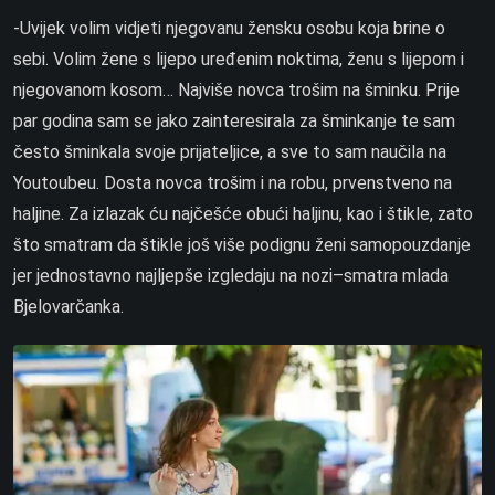
-Uvijek volim vidjeti njegovanu žensku osobu koja brine o
sebi. Volim žene s lijepo uređenim noktima, ženu s lijepom i
njegovanom kosom… Najviše novca trošim na šminku. Prije
par godina sam se jako zainteresirala za šminkanje te sam
često šminkala svoje prijateljice, a sve to sam naučila na
Youtoubeu. Dosta novca trošim i na robu, prvenstveno na
haljine. Za izlazak ću najčešće obući haljinu, kao i štikle, zato
što smatram da štikle još više podignu ženi samopouzdanje
jer jednostavno najljepše izgledaju na nozi–smatra mlada
Bjelovarčanka.