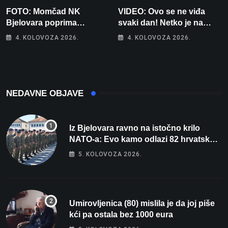
FOTO: Momčad NK
VIDEO: Ovo se ne viđa
Bjelovara poprima
svaki dan! Netko je na
jesenski izgled
auto stavio – ručno
4. KOLOVOZA 2026.
4. KOLOVOZA 2026.
nacrtanu registarsku
oznaku
NEDAVNE OBJAVE
Iz Bjelovara ravno na istočno krilo
NATO-a: Evo kamo odlazi 82 hrvatska
vojnika i 6 vojnikinja
5. KOLOVOZA 2026.
Umirovljenica (80) mislila je da joj piše
kći pa ostala bez 1000 eura