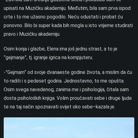
upisati na Muzičku akademiju. Međutim, bila sam prva ispod
crte i to me užasno pogodilo. Neću odustati i probat ću
ponovno. Bilo bi super kada bih mogla u isto vrijeme studirati
pravo i Muzičku akademiju.
Osim konja i glazbe, Elena ima još jednu strast, a to je
”gejmanje”, tj. igranje igrica na kompjuteru.
-”Gejmam” od svoje dvanaeste godine života, a mislim da ću
to raditi i s pedeset godina. Jednostavno, to me opušta.
Osim svega navedenog, zanima me i psihologija, čitala sam
dosta psiholoških knjiga. Volim proučavati sebe i druge ljude
te na taj način spoznavati svijet oko sebe–kazala je.