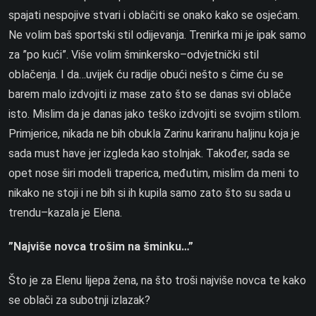
spajati nespojive stvari i oblačiti se onako kako se osjećam.
Ne volim baš sportski stil odijevanja. Trenirka mi je ipak samo
za ”po kući”. Više volim šminkersko–odvjetnički stil
oblačenja. I da…uvijek ću radije obući nešto s čime ću se
barem malo izdvojiti iz mase zato što se danas svi oblače
isto. Mislim da je danas jako teško izdvojiti se svojim stilom.
Primjerice, nikada ne bih obukla Zarinu kariranu haljinu koja je
sada must have jer izgleda kao stolnjak. Također, sada se
opet nose širi modeli traperica, međutim, mislim da meni to
nikako ne stoji i ne bih si ih kupila samo zato što su sada u
trendu–kazala je Elena.
”Najviše novca trošim na šminku…”
Što je za Elenu lijepa žena, na što troši najviše novca te kako
se oblači za subotnji izlazak?