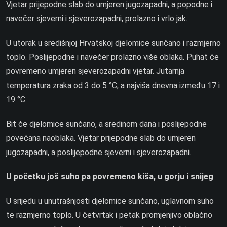
Vjetar prijepodne slab do umjeren jugozapadni, a popodne i
navečer sjeverni i sjeverozapadni, prolazno i vrlo jak.
U utorak u središnjoj Hrvatskoj djelomice sunčano i razmjerno
toplo. Poslijepodne i navečer prolazno više oblaka. Puhat će
povremeno umjeren sjeverozapadni vjetar. Jutarnja
temperatura zraka od 3 do 5 °C, a najviša dnevna između 17 i
19 °C.
Bit će djelomice sunčano, a sredinom dana i poslijepodne
povećana naoblaka. Vjetar prijepodne slab do umjeren
jugozapadni, a poslijepodne sjeverni i sjeverozapadni.
U početku još suho pa povremeno kiša, u gorju i snijeg
U srijedu u unutrašnjosti djelomice sunčano, uglavnom suho
te razmjerno toplo. U četvrtak i petak promjenjivo oblačno