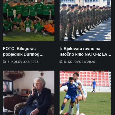
FOTO: Bilogorac
Iz Bjelovara ravno na
pobjednik Đurinog
istočno krilo NATO-a: Evo
memorijala
kamo odlazi 82 hrvatska
6. KOLOVOZA 2026.
5. KOLOVOZA 2026.
vojnika i 6 vojnikinja