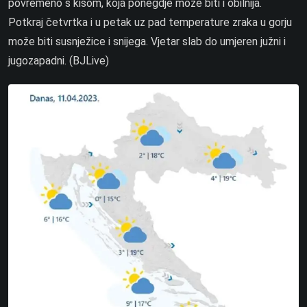
povremeno s kišom, koja ponegdje može biti i obilnija.
Potkraj četvrtka i u petak uz pad temperature zraka u gorju
može biti susnježice i snijega. Vjetar slab do umjeren južni i
jugozapadni. (BJLive)