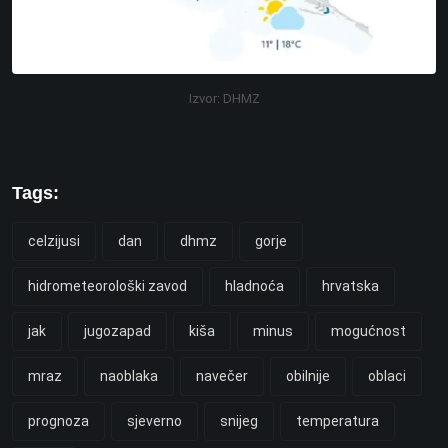
Izvor: DHMZ
Tags:
celzijusi
dan
dhmz
gorje
hidrometeorološki zavod
hladnoća
hrvatska
jak
jugozapad
kiša
minus
mogućnost
mraz
naoblaka
navečer
obilnije
oblaci
prognoza
sjeverno
snijeg
temperatura