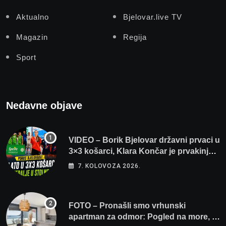
Aktualno
Bjelovar.live TV
Magazin
Regija
Sport
Nedavne objave
VIDEO – Borik Bjelovar državni prvaci u
3×3 košarci, Klara Končar je prvakinja
Hrvatske u stolnom tenisu!
7. KOLOVOZA 2026.
FOTO – Pronašli smo vrhunski
apartman za odmor: Pogled na more, tri