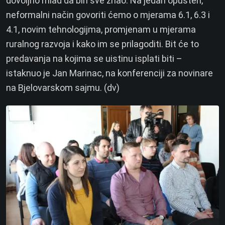
dovoljno mlad da bih sve znao. Na jedan opušten,
neformalni način govoriti ćemo o mjerama 6.1, 6.3 i
4.1, novim tehnologijma, promjenam u mjerama
ruralnog razvoja i kako im se prilagoditi. Bit će to
predavanja na kojima se uistinu isplati biti –
istaknuo je Jan Marinac, na konferenciji za novinare
na Bjelovarskom sajmu. (dv)