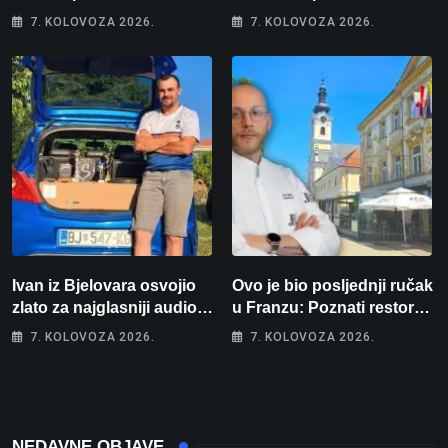
košarci, Klara Končar je
odmor: Pogled na more, tri
7. KOLOVOZA 2026.
7. KOLOVOZA 2026.
prvakinja Hrvatske u
spavaće sobe i terasa koja
stolnom tenisu!
osvaja
Ivan iz Bjelovara osvojio
Ovo je bio posljednji ručak
zlato za najglasniji audio
u Franzu: Poznati restoran
sustav i srušio osobni
otišao u povijest, a
7. KOLOVOZA 2026.
7. KOLOVOZA 2026.
rekord od čak 145,9 dB!
Michelinov chef sprema
veliko iznenađenje za
Bjelovar
NEDAVNE OBJAVE