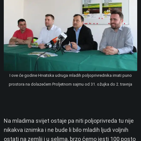
I ove će godine Hrvatska udruga mladih poljoprivrednika imati puno
prostora na dolazećem Proljetnom sajmu od 31. ožujka do 2. travnja
Na mladima svijet ostaje pa niti poljoprivreda tu nije
nikakva iznimka i ne bude li bilo mladih ljudi voljnih
ostati na zemlji i u selima, brzo ćemo jesti 100 posto