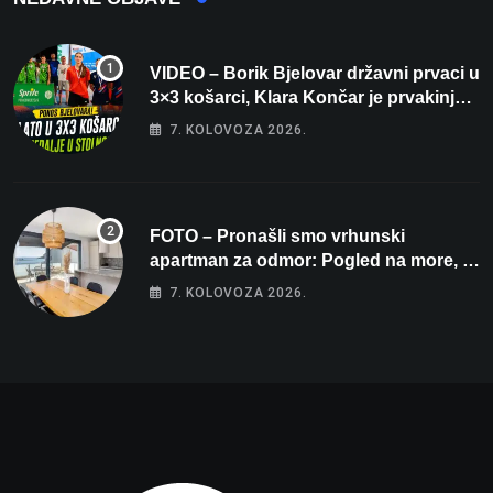
VIDEO – Borik Bjelovar državni prvaci u
3×3 košarci, Klara Končar je prvakinja
Hrvatske u stolnom tenisu!
7. KOLOVOZA 2026.
FOTO – Pronašli smo vrhunski
apartman za odmor: Pogled na more, tri
spavaće sobe i terasa koja osvaja
7. KOLOVOZA 2026.