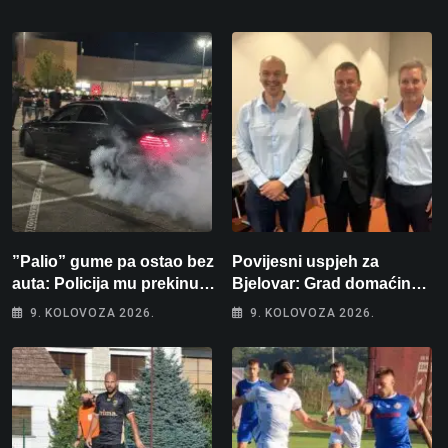
”Palio” gume pa ostao bez
Povijesni uspjeh za
auta: Policija mu prekinula
Bjelovar: Grad domaćin
”show” na parkingu u
Europskog juniorskog
9. KOLOVOZA 2026.
9. KOLOVOZA 2026.
Bjelovaru
prvenstva u plivanju 2027!