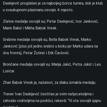
Daskijević proglašen je za najboljeg borca turnira, dok je klub
u sveukupnom plasmanu osvojio 4. mjesto.
Zlatne medalje osvojili su; Petar Daskijević, Ivor Janković,
Marin Bakić i Mikha Babok Vresk.
Srebrne medalje osvojili su; Bella Babok Vresk, Marko
Janković (plus još jedno srebro u kicku jer Marko udara na
dva fronta), Petar Žutinić i Erik Čavlović.
Brončane medalje osvojili su; Marija Jukić, Petra Jukić i Leo
Lončar.
Zhari Babok Vresk je, nažalost, za dlaku izmakla medalju.
Trener Ivan Daskijević čestitao je svim natjecateljima i
zahvalio roditeljima na podršci, rekavši: “Vi ste osvojili sjajnu