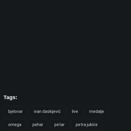
Tags:
bjelovar
ivan daskijević
live
medalje
omega
pehar
petar
petra jukiće