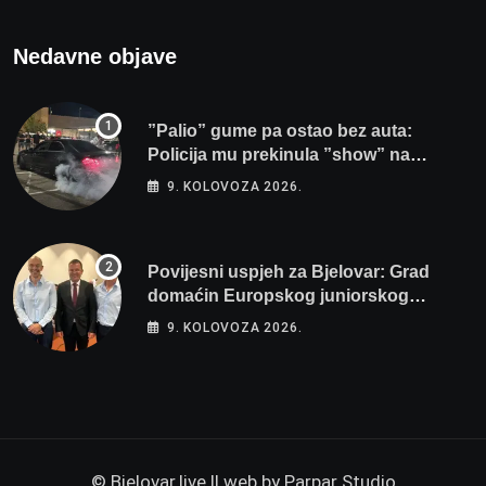
Nedavne objave
”Palio” gume pa ostao bez auta:
Policija mu prekinula ”show” na
parkingu u Bjelovaru
9. KOLOVOZA 2026.
Povijesni uspjeh za Bjelovar: Grad
domaćin Europskog juniorskog
prvenstva u plivanju 2027!
9. KOLOVOZA 2026.
© Bjelovar.live || web by
Parpar Studio