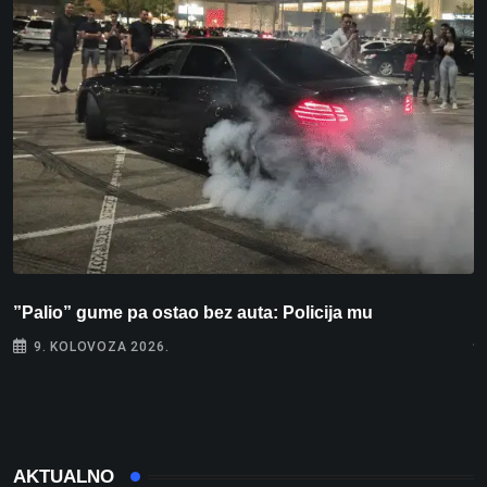
”Palio” gume pa ostao bez auta: Policija mu
P
j
9. KOLOVOZA 2026.
AKTUALNO