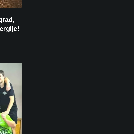
grad,
ergije!