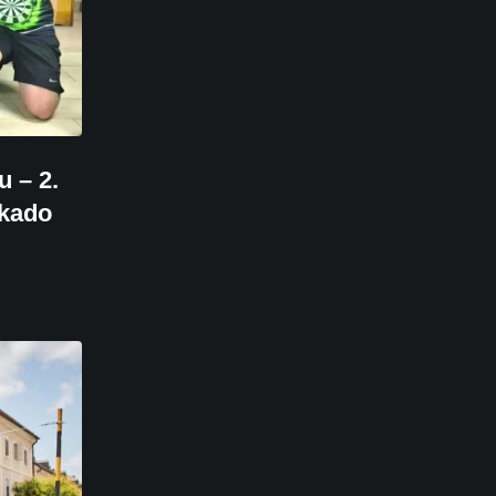
u – 2.
ikado