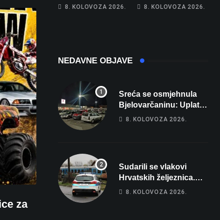
Hrebak danas u
Na cestama su
8. KOLOVOZA 2026.
8. KOLOVOZA 2026.
Parizu predstavlja
posebno na meti
Wellovar za
ovi prekršaji
domaćina
Europskog
prvenstva
NEDAVNE OBJAVE
Sreća se osmjehnula
Bjelovarčaninu: Uplatio
samo 4 eura, a osvojio
8. KOLOVOZA 2026.
više od 80 tisuća eura
Sudarili se vlakovi
Hrvatskih željeznica.
Šestero osoba teško
8. KOLOVOZA 2026.
ozlijeđeno, mlađa žena
ce za
na intenzivnoj