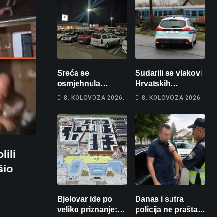
Sreća se
Sudarili se vlakovi
osmjehnula
Hrvatskih
Bjelovarčaninu:
željeznica. Šestero
8. KOLOVOZA 2026.
8. KOLOVOZA 2026.
Uplatio samo 4
osoba teško
eura, a osvojio
ozlijeđeno, mlađa
više od 80 tisuća
žena na
eura
intenzivnoj
lili
šio
Bjelovar ide po
Danas i sutra
veliko priznanje:
policija ne prašta: