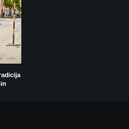
adicija
čin