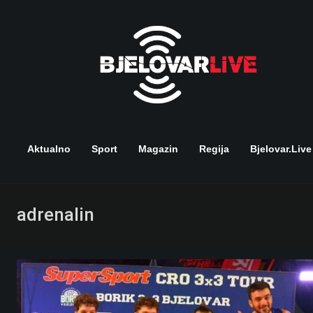
Skip
to
content
Aktualno
Sport
Magazin
Regija
Bjelovar.live
adrenalin