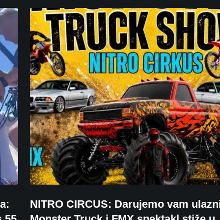
a:
NITRO CIRCUS: Darujemo vam ulazni
s 55
Monster Truck i FMX spektakl stiže u