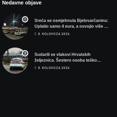
Nedavne objave
Sreća se osmjehnula Bjelovarčaninu:
Uplatio samo 4 eura, a osvojio više od
80 tisuća eura
8. KOLOVOZA 2026.
Sudarili se vlakovi Hrvatskih
željeznica. Šestero osoba teško
ozlijeđeno, mlađa žena na intenzivnoj
8. KOLOVOZA 2026.