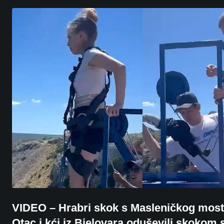
VIDEO – Hrabri skok s Masleničkog most
Otac i kći iz Bjelovara oduševili skokom 