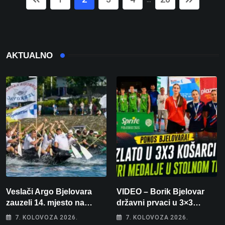
AKTUALNO
Veslači Argo Bjelovara
VIDEO – Borik Bjelovar
zauzeli 14. mjesto na
državni prvaci u 3×3
brzincu
košarci, Klara Končar je
7. KOLOVOZA 2026.
7. KOLOVOZA 2026.
prvakinja Hrvatske u