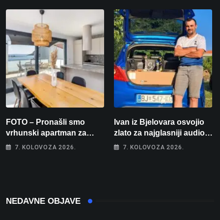
stolnom tenisu!
FOTO – Pronašli smo
Ivan iz Bjelovara osvojio
vrhunski apartman za
zlato za najglasniji audio
odmor: Pogled na more, tri
sustav i srušio osobni
7. KOLOVOZA 2026.
7. KOLOVOZA 2026.
spavaće sobe i terasa koja
rekord od čak 145,9 dB!
osvaja
NEDAVNE OBJAVE