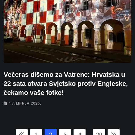
Večeras dišemo za Vatrene: Hrvatska u
22 sata otvara Svjetsko protiv Engleske,
čekamo vaše fotke!
17. LIPNJA 2026.
1
2
3
4
20
...