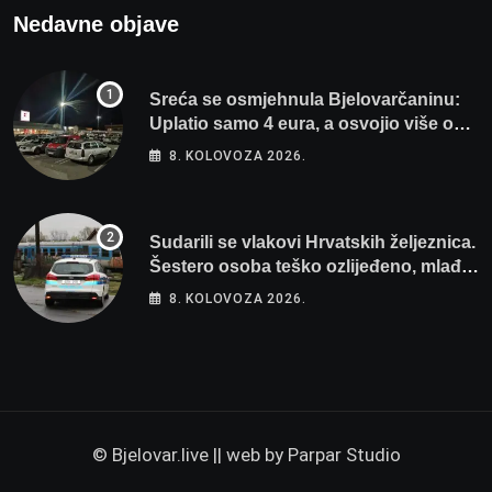
Nedavne objave
Sreća se osmjehnula Bjelovarčaninu:
Uplatio samo 4 eura, a osvojio više od
80 tisuća eura
8. KOLOVOZA 2026.
Sudarili se vlakovi Hrvatskih željeznica.
Šestero osoba teško ozlijeđeno, mlađa
žena na intenzivnoj
8. KOLOVOZA 2026.
© Bjelovar.live || web by
Parpar Studio