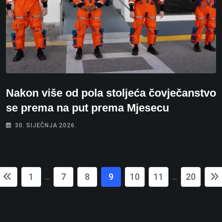
Nakon više od pola stoljeća čovječanstvo
se prema na put prema Mjesecu
30. SIJEČNJA 2026.
1
7
8
9
10
11
20
...
...