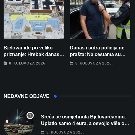
Bjelovar ide po veliko
Danas i sutra policija ne
priznanje: Hrebak danas u
prašta: Na cestama su
Parizu predstavlja
posebno na meti ovi
8. KOLOVOZA 2026.
8. KOLOVOZA 2026.
Wellovar za domaćina
prekršaji
Europskog prvenstva
NEDAVNE OBJAVE
Sreća se osmjehnula Bjelovarčaninu:
Uplatio samo 4 eura, a osvojio više od
80 tisuća eura
8. KOLOVOZA 2026.