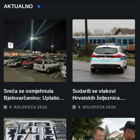
AKTUALNO
Sreća se osmjehnula
Sudarili se vlakovi
Bjelovarčaninu: Uplatio
Hrvatskih željeznica.
samo 4 eura, a osvojio
Šestero osoba teško
8. KOLOVOZA 2026.
8. KOLOVOZA 2026.
više od 80 tisuća eura
ozlijeđeno, mlađa žena na
intenzivnoj