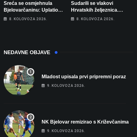
Sreća se osmjehnula
Sudarili se vlakovi
Bjelovarčaninu: Uplatio
Hrvatskih željeznica.
samo 4 eura, a osvojio
Šestero osoba teško
8. KOLOVOZA 2026.
8. KOLOVOZA 2026.
više od 80 tisuća eura
ozlijeđeno, mlađa žena na
intenzivnoj
NEDAVNE OBJAVE
Mladost upisala prvi pripremni poraz
9. KOLOVOZA 2026.
NK Bjelovar remizirao s Križevčanima
9. KOLOVOZA 2026.