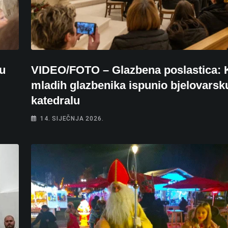
 u
VIDEO/FOTO – Glazbena poslastica: 
mladih glazbenika ispunio bjelovarsk
katedralu
14. SIJEČNJA 2026.