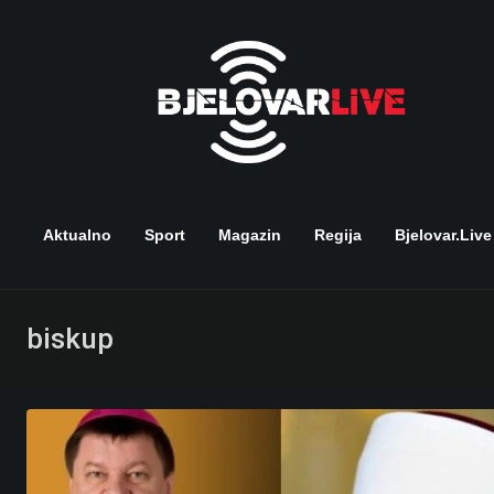
Skip
to
content
Aktualno
Sport
Magazin
Regija
Bjelovar.live
biskup