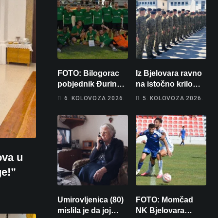
FOTO: Bilogorac
Iz Bjelovara ravno
pobjednik Đurinog
na istočno krilo
memorijala
NATO-a: Evo kamo
6. KOLOVOZA 2026.
5. KOLOVOZA 2026.
odlazi 82 hrvatska
vojnika i 6
vojnikinja
ova u
ge!”
Umirovljenica (80)
FOTO: Momčad
mislila je da joj
NK Bjelovara