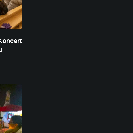
Koncert
u