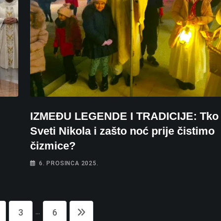
IZMEĐU LEGENDE I TRADICIJE: Tko j
Sveti Nikola i zašto noć prije čistimo
čizmice?
6. PROSINCA 2025.
...
3
6