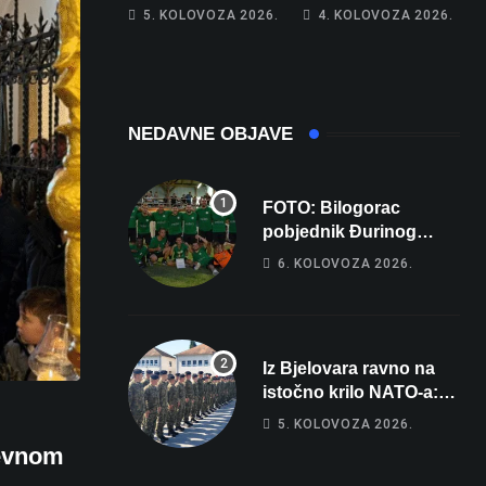
piše kći pa ostala
poprima jesenski
5. KOLOVOZA 2026.
4. KOLOVOZA 2026.
bez 1000 eura
izgled
NEDAVNE OBJAVE
FOTO: Bilogorac
pobjednik Đurinog
memorijala
6. KOLOVOZA 2026.
Iz Bjelovara ravno na
istočno krilo NATO-a:
Evo kamo odlazi 82
u
5. KOLOVOZA 2026.
hrvatska vojnika i 6
nevnom
vojnikinja