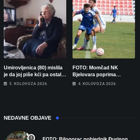
Umirovljenica (80) mislila
FOTO: Momčad NK
je da joj piše kći pa ostala
Bjelovara poprima
bez 1000 eura
jesenski izgled
5. KOLOVOZA 2026.
4. KOLOVOZA 2026.
NEDAVNE OBJAVE
FOTO: Bilogorac pobjednik Đurinog