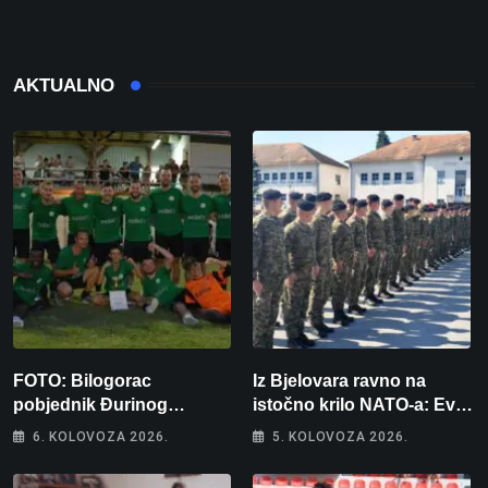
AKTUALNO
FOTO: Bilogorac
Iz Bjelovara ravno na
pobjednik Đurinog
istočno krilo NATO-a: Evo
memorijala
kamo odlazi 82 hrvatska
6. KOLOVOZA 2026.
5. KOLOVOZA 2026.
vojnika i 6 vojnikinja