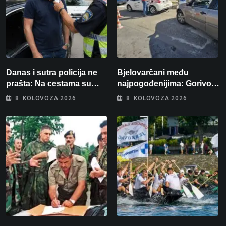
Danas i sutra policija ne
Bjelovarčani među
prašta: Na cestama su
najpogođenijima: Gorivo
posebno na meti ovi
im pojede gotovo 6 posto
8. KOLOVOZA 2026.
8. KOLOVOZA 2026.
prekršaji
plaće